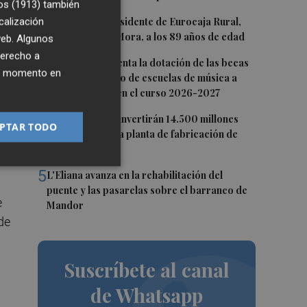
os (1913)
también
2
calización
Fallece el expresidente de Eurocaja Rural,
Andrés Gómez Mora, a los 89 años de edad
 web. Algunos
era
derecho a
3
CaixaBank aumenta la dotación de las becas
ier momento en
para el alumnado de escuelas de música a
275.000 euros en el curso 2026-2027
4
Tesla y SpaceX invertirán 14.500 millones
PTAR TODO
para construir la planta de fabricación de
mos
chips Terafab
5
L'Eliana avanza en la rehabilitación del
puente y las pasarelas sobre el barranco de
e
Mandor
de
Suscríbete al canal
de Whatsapp