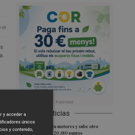
8:49
as
a.
o
Últimas Noticias
r y acceder a
tificadores únicos
1
El Ibex 35 aprieta motores y sube otro
cios y contenido,
0,62%, hasta los 20.180 puntos