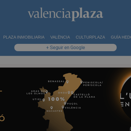
PLAZA INMOBILIARIA
VALÈNCIA
CULTURPLAZA
GUÍA HED
+ Seguir en Google