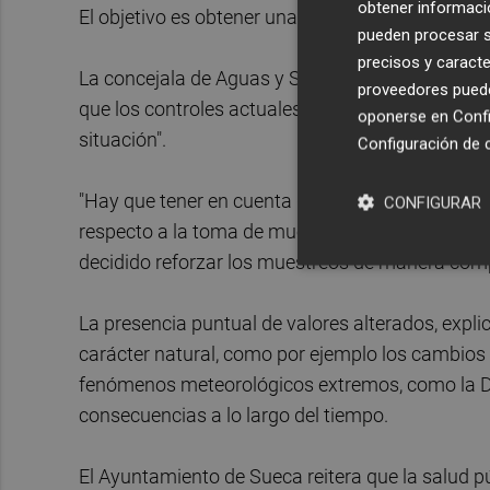
obtener informació
El objetivo es obtener una visión más precisa y 
pueden procesar su
precisos y caracte
La concejala de Aguas y Saneamiento de Sueca
proveedores pueden
que los controles actuales "no son suficientes p
oponerse en
Confi
situación".
Configuración de 
"Hay que tener en cuenta que los resultados de l
CONFIGURAR
respecto a la toma de muestras, lo cual dificul
decidido reforzar los muestreos de manera comp
La presencia puntual de valores alterados, expli
carácter natural, como por ejemplo los cambios 
fenómenos meteorológicos extremos, como la D
consecuencias a lo largo del tiempo.
El Ayuntamiento de Sueca reitera que la salud pú