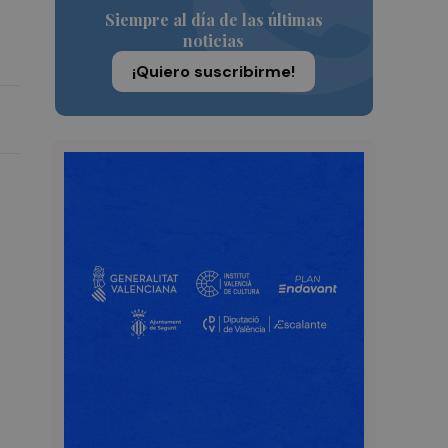
Siempre al día de las últimas
noticias
¡Quiero suscribirme!