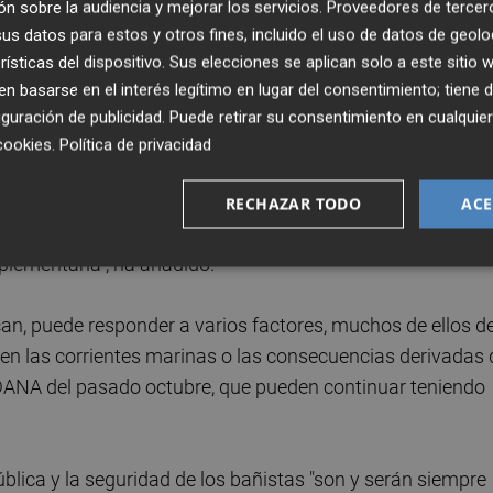
n sobre la audiencia y mejorar los servicios.
Proveedores de tercer
completa sobre el estado real del agua.
s datos para estos y otros fines, incluido el uso de datos de geolo
rísticas del dispositivo. Sus elecciones se aplican solo a este sitio
,
Pilar Moncho
, ha afirmado que el Ayuntamiento consid
 basarse en el interés legítimo en lugar del consentimiento; tiene 
ara dar una respuesta inmediata ante la complejidad de la
guración de publicidad
. Puede retirar su consentimiento en cualqu
cookies
.
Política de privacidad
as analíticas se obtienen con cierto decalaje temporal
RECHAZAR TODO
ACE
ta una actuación ágil y ajustada del momento. Por eso he
lementaria", ha añadido.
can, puede responder a varios factores, muchos de ellos d
en las corrientes marinas o las consecuencias derivadas 
ANA del pasado octubre, que pueden continuar teniendo
blica y la seguridad de los bañistas "son y serán siempre