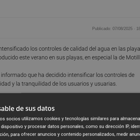
Publicado: 07/08/2025 ·
1
ensificado los controles de calidad del agua en las play
oducido este verano en sus playas, en especial la de Motill
informado que ha decidido intensificar los controles de
idad y la tranquilidad de los usuarios y usuarias.
a Consellería de Medio Ambiente de manera semanal, el
able de sus datos
treos adicionales y aleatorios, tanto en puntos de bañ
s y puntos diferentes de los habituales, así como en
os socios utilizamos cookies y tecnologías similares para almacena
dispositivo y procesar datos personales, como su dirección IP, iden
ua que desemboca en la playa.
ción, para ofrecer anuncios y contenido personalizados, medir anun