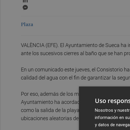
Messenger
Plaza
VALÈNCIA (EFE). El Ayuntamiento de Sueca ha int
ante los sucesivos cierres al baño que se han pr
En un comunicado este jueves, el Consistorio ha 
calidad del agua con el fin de garantizar la segur
Por eso, además de los muestreos que realiza l
Uso respons
Ayuntamiento ha acordado poner en marcha mues
como la salida de la playa de Motilla, en horario
Nosotros y nuestr
información en su 
ubicaciones aleatorias de la canalización de ag
y datos de navega