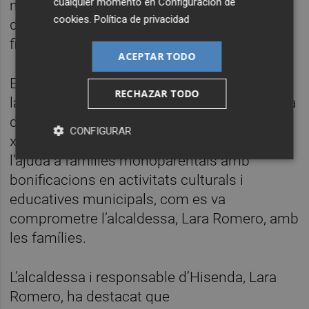
cualquier momento en
Configuración de
municipis menys endeutats de la província
cookies
.
Política de privacidad
de València, reforçant així la sostenibilitat
financera i l’estabilitat econòmica".
ACEPTAR TODO
En les ajudes socials previstes s’aposta per
RECHAZAR TODO
la diversitat familiar amb la posada en marxa
de dos iniciatives: el xec bebé per a cada
CONFIGURAR
xiquet o xiqueta que naixca en el municipi i
l’ajuda a famílies monoparentals amb
bonificacions en activitats culturals i
educatives municipals, com es va
comprometre l’alcaldessa, Lara Romero, amb
les famílies.
L’alcaldessa i responsable d’Hisenda, Lara
Romero, ha destacat que