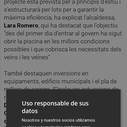
projecte està prevista per a principis d’estiu i
s’estructurarà per lots per a garantir la
màxima eficiència, ha explicat l’alcaldessa,
Lara Romero
, qui ha destacat que l’objectiu
"des del primer dia d’entrar al govern ha sigut
obrir la piscina en les millors condicions
possibles i que cobrisca les necessitats dels
veïns i les veïnes".
També destaquen inversions en
equipaments, edificis municipals i el pla de
millora de carrers. S’inclouen actuacions de
reparació en la façana del
centre social
Uso responsable de sus
Dolores Rojas Almel·la (45.443 euros)
, en la
datos
Casa de la Música (48.397 euros)
o l’
edifici
de l’ajuntament (38.607 euros)
, així com
Nosotros y nuestros socios utilizamos