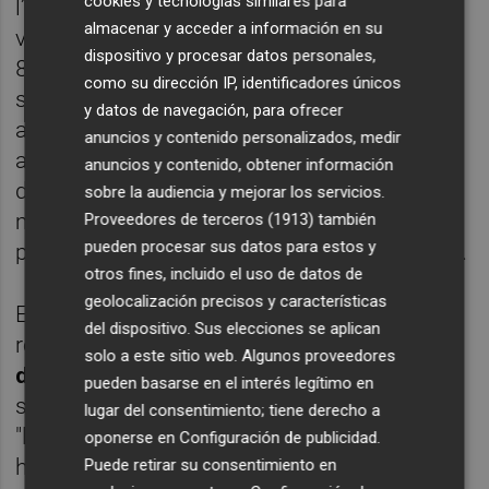
cookies y tecnologías similares para
l’adquisició de postes sanitàries i torres de
almacenar y acceder a información en su
vigilància per a la platja amb un import de
dispositivo y procesar datos personales,
85.000 euros. En la millora de carrers
como su dirección IP, identificadores únicos
s’apostarà per la senyalització intel·ligent
y datos de navegación, para ofrecer
amb una inversió de 40.000 euros, sumant
anuncios y contenido personalizados, medir
així una important modernització
anuncios y contenido, obtener información
d’equipament "en punts sensibles i per a
sobre la audiencia y mejorar los servicios.
millorar els passos de vianants amb
Proveedores de terceros (1913)
también
pueden procesar sus datos para estos y
propostes innovadores", ha apuntat Romero.
otros fines, incluido el uso de datos de
geolocalización precisos y características
Es va aprovar també, destinar part del
del dispositivo. Sus elecciones se aplican
romanent a l’
amortització anticipada de
solo a este sitio web. Algunos proveedores
deute (480.000 euros)
, fet que permetrà,
pueden basarse en el interés legítimo en
segons va apuntar l’alcaldessa en el ple, que
lugar del consentimiento; tiene derecho a
"l’ajuntament es quede amb un deute
oponerse en
Configuración de publicidad
.
històric i Tavernes passe a ser un dels
Puede retirar su consentimiento en