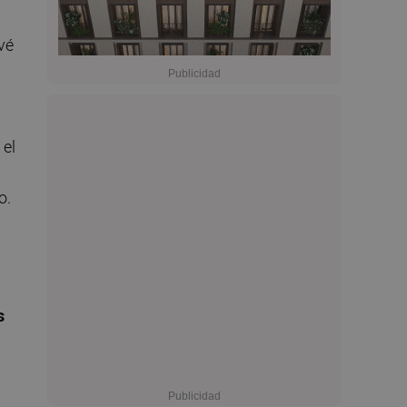
vé
 el
o.
s