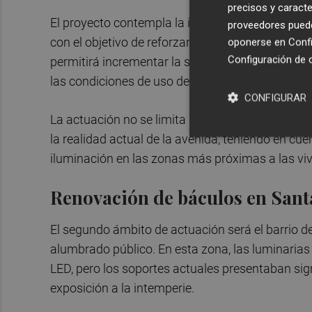
precisos y caracte
El proyecto contempla la instalación de 123 nue
proveedores pueden
con el objetivo de reforzar la iluminación peatona
oponerse en
Confi
Configuración de 
permitirá incrementar la sensación de seguridad 
las condiciones de uso de una de las principales 
CONFIGURAR
La actuación no se limita únicamente a sustitui
la realidad actual de la avenida, teniendo en cue
iluminación en las zonas más próximas a las vi
Renovación de báculos en Sant
El segundo ámbito de actuación será el barrio 
alumbrado público. En esta zona, las luminarias
LED, pero los soportes actuales presentaban sign
exposición a la intemperie.