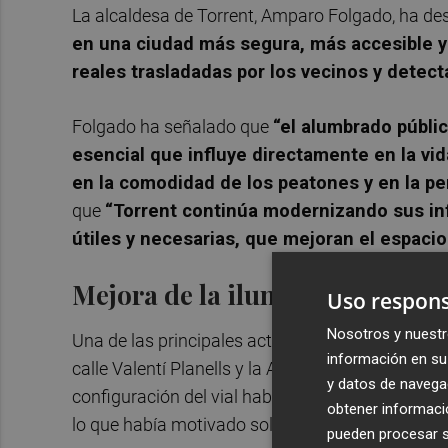
La alcaldesa de Torrent, Amparo Folgado, ha d
en una ciudad más segura, más accesible y
reales trasladadas por los vecinos y detect
Folgado ha señalado que
“el alumbrado públic
esencial que influye directamente en la vida
en la comodidad de los peatones y en la pe
que
“Torrent continúa modernizando sus in
útiles y necesarias, que mejoran el espacio 
Mejora de la iluminación en la 
Uso respons
Nosotros y nuestr
Una de las principales actuaciones se desarrolla
información en su 
calle Valentí Planells y la Avenida Pintor Genaro
y datos de navega
configuración del vial habían generado zonas de 
obtener informació
lo que había motivado solicitudes vecinales para
pueden procesar su