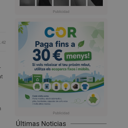
1:42
r
at
n
Últimas Noticias