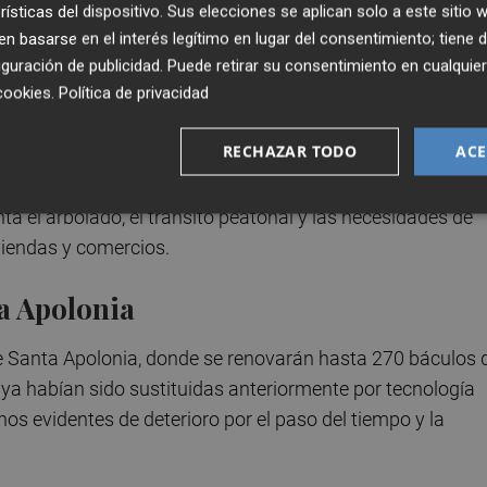
rísticas del dispositivo. Sus elecciones se aplican solo a este sitio
vos puntos de luz, con luminarias LED y sistemas de contr
 basarse en el interés legítimo en lugar del consentimiento; tiene 
l y mejorar la visibilidad en las aceras. Esta intervención
guración de publicidad
. Puede retirar su consentimiento en cualqu
cookies
.
Política de privacidad
de los vecinos, facilitar los desplazamientos a pie y mejo
arterias de la ciudad.
RECHAZAR TODO
ACE
r o añadir elementos, sino que busca adaptar el alumbrad
nta el arbolado, el tránsito peatonal y las necesidades de
viendas y comercios.
a Apolonia
de Santa Apolonia, donde se renovarán hasta 270 báculos 
 ya habían sido sustituidas anteriormente por tecnología
os evidentes de deterioro por el paso del tiempo y la