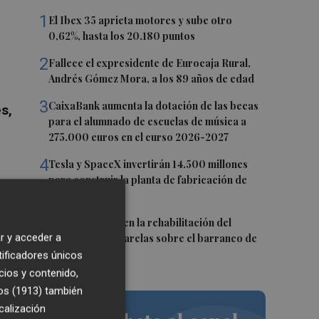
1
El Ibex 35 aprieta motores y sube otro
0,62%, hasta los 20.180 puntos
2
Fallece el expresidente de Eurocaja Rural,
Andrés Gómez Mora, a los 89 años de edad
3
CaixaBank aumenta la dotación de las becas
es,
para el alumnado de escuelas de música a
275.000 euros en el curso 2026-2027
4
Tesla y SpaceX invertirán 14.500 millones
para construir la planta de fabricación de
chips Terafab
5
L'Eliana avanza en la rehabilitación del
r y acceder a
puente y las pasarelas sobre el barranco de
la
Mandor
tificadores únicos
cios y contenido,
,
os (1913)
también
calización