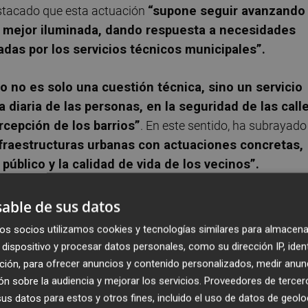
estacado que esta actuación
“supone seguir avanzando
 mejor iluminada, dando respuesta a necesidades
adas por los servicios técnicos municipales”.
o no es solo una cuestión técnica, sino un servicio
 diaria de las personas, en la seguridad de las call
rcepción de los barrios”
. En este sentido, ha subrayado
fraestructuras urbanas con actuaciones concretas,
público y la calidad de vida de los vecinos”.
Avenida al Vedat
able de sus datos
os socios utilizamos cookies y tecnologías similares para almacena
rá en la Avenida al Vedat, en el tramo comprendido entre 
dispositivo y procesar datos personales, como su dirección IP, iden
 Palau. En esta zona, el crecimiento del arbolado y la
ción, para ofrecer anuncios y contenido personalizados, medir anun
sombra en las aceras, especialmente junto a los edificios
n sobre la audiencia y mejorar los servicios.
Proveedores de tercer
 mejorar la iluminación.
s datos para estos y otros fines, incluido el uso de datos de geolo