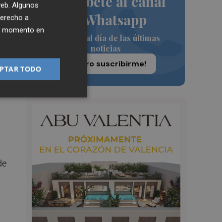
Suscríbete al canal
 web. Algunos
de Whatsapp
ol,
derecho a
ier momento en
Siempre al día de las últimas
rar
noticias
¡Quiero suscribirme!
PTAR TODO
o a
de