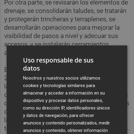
Por otra parte, se revisarán los elementos de
drenaje, se consolidarán taludes, se tratarán
y protegerán trincheras y terraplenes, se
desarrollarán operaciones para mejorar la
visibilidad de pasos a nivel y adecuar sus
accesos, y se instalarán cerramientos
antivandálicos en pasos superiores.
Uso responsable de sus
datos
En este contexto, cabe recordar que desde
2018 Adif ha realizado otras inversiones en
Nosotros y nuestros socios utilizamos
cookies y tecnologías similares para
la línea Xàtiva-Alcoi, por valor de 14 millones
almacenar y acceder a información en su
de euros, que incluyen, como actuación más
dispositivo y procesar datos personales,
destacada, la renovación de las instalaciones
como su dirección IP, identificadores únicos
de seguridad, además de otras mejoras en
y datos de navegación, para ofrecer
las instalaciones de señalización,
anuncios y contenido personalizados, medir
telecomunicaciones, trincheras y estaciones.
anuncios y contenido, obtener información