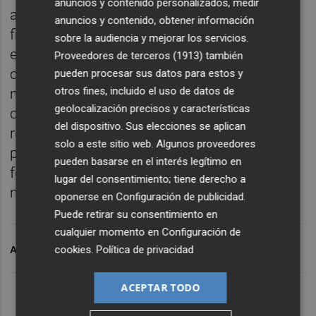
anuncios y contenido personalizados, medir
al año 2020, cuando ambas entidades
anuncios y contenido, obtener información
firmaron el primer convenio para impulsar
sobre la audiencia y mejorar los servicios.
esta iniciativa de salud cardiovascular en la
Proveedores de terceros (1913)
también
ciudad. Desde entonces, el consistorio ha
pueden procesar sus datos para estos y
otros fines, incluido el uso de datos de
mantenido su apoyo a un programa
geolocalización precisos y características
consolidado que contribuye a la
del dispositivo. Sus elecciones se aplican
recuperación y al mantenimiento físico de
solo a este sitio web. Algunos proveedores
personas con patologías cardíacas,
pueden basarse en el interés legítimo en
fomentando hábitos de vida saludables y
lugar del consentimiento; tiene derecho a
mejorando su calidad de vida.
oponerse en
Configuración de publicidad
.
Puede retirar su consentimiento en
cualquier momento en
Configuración de
cookies
.
Política de privacidad
ARCHIVADO EN
XÀTIVA
ACEPTAR TODO