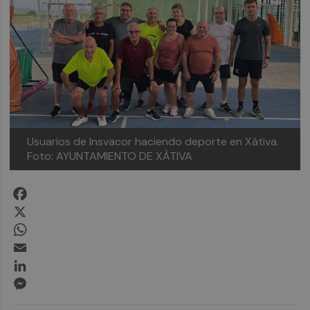
Usuarios de Insvacor haciendo deporte en Xàtiva.
Foto: AYUNTAMIENTO DE XÀTIVA
Facebook
X
WhatsApp
Email
LinkedIn
Messenger