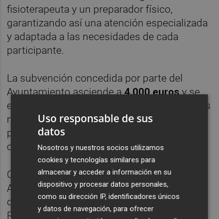
fisioterapeuta y un preparador físico,
garantizando así una atención especializada
y adaptada a las necesidades de cada
participante.
La subvención concedida por parte del
Ayuntamiento asciende a
4.000 euros
y se
encuentra contemplada en los presupuestos
Uso responsable de sus
municipales del presente ejercicio,
datos
permitiendo dar continuidad a un programa
consolidado en la ciudad de Xàtiva.
Nosotros y nuestros socios utilizamos
cookies y tecnologías similares para
almacenar y acceder a información en su
Cabe recordar que la colaboración entre el
dispositivo y procesar datos personales,
Ayuntamiento de Xàtiva e Insvacor para el
como su dirección IP, identificadores únicos
desarrollo del programa comunitario de
y datos de navegación, para ofrecer
Rehabilitación Cardíaca Fase III se remonta