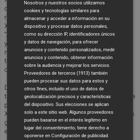
Nosotros y nuestros socios utilizamos
después de muchos años de bloqueo,
cookies y tecnologías similares para
resignación e inmovilismo”. La alcaldesa de
almacenar y acceder a información en su
Xirivella,
Paqui Bartual
, ha señalado que
dispositivo y procesar datos personales,
“Xirivella vuelve a tener ambición, proyectos
como su dirección IP, identificadores únicos
y datos de navegación, para ofrecer
y orgullo de pertenencia” y ha defendido la
anuncios y contenido personalizados, medir
necesidad de “seguir consolidando esta
anuncios y contenido, obtener información
transformación para que nuestro pueblo
sobre la audiencia y mejorar los servicios.
continúe avanzando”.
Proveedores de terceros (1913)
también
pueden procesar sus datos para estos y
Durante el acto, Bartual ha comunicado
otros fines, incluido el uso de datos de
también su voluntad de seguir liderando este
geolocalización precisos y características
proyecto político y social de futuro para
del dispositivo. Sus elecciones se aplican
solo a este sitio web. Algunos proveedores
Xirivella, apostando por dar continuidad a las
pueden basarse en el interés legítimo en
grandes iniciativas actualmente en marcha
lugar del consentimiento; tiene derecho a
en el municipio.
oponerse en
Configuración de publicidad
.