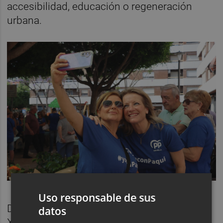
accesibilidad, educación o regeneración
urbana.
Uso responsable de sus
Desde el Partido Popular destacan que
datos
Xirivella “ha vuelto a ponerse en marcha”