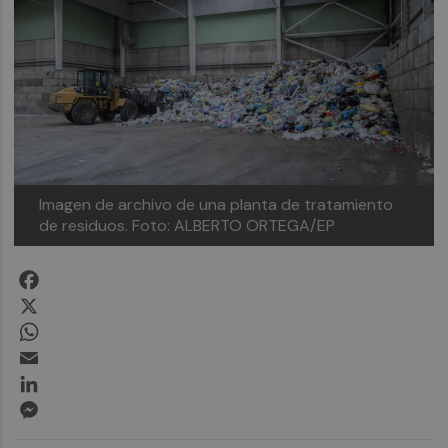
Imagen de archivo de una planta de tratamiento
de residuos.
Foto: ALBERTO ORTEGA/EP
Facebook
X
WhatsApp
Email
LinkedIn
Messenger