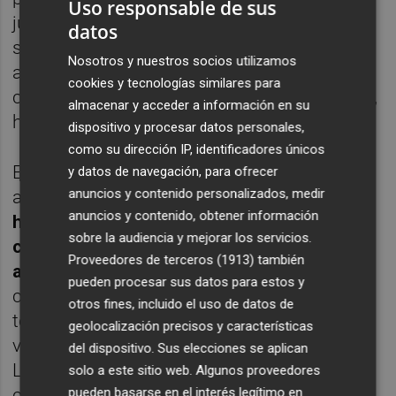
Uso responsable de sus
jurídico y técnico y la recogida de firmas. "Ni
datos
siquiera se había publicado en el tablón de
Nosotros y nuestros socios utilizamos
anuncios de Zarra", denuncia Belda,
cookies y tecnologías similares para
criticando la escasa difusión que, a su juicio,
almacenar y acceder a información en su
ha tenido el procedimiento.
dispositivo y procesar datos personales,
como su dirección IP, identificadores únicos
En apenas unas semanas, la plataforma
y datos de navegación, para ofrecer
anuncios y contenido personalizados, medir
asegura haber conseguido aglutinar a
anuncios y contenido, obtener información
hidrogeólogos, biólogos, juristas, médicos,
sobre la audiencia y mejorar los servicios.
comunidades de regantes, cooperativas
Proveedores de terceros (1913)
también
agrícolas, empresarios y vecinos
de toda la
pueden procesar sus datos para estos y
comarca. "Tenemos que defender nuestro
otros fines, incluido el uso de datos de
territorio. Si no lo hacemos nosotros, ¿quién
geolocalización precisos y características
va a venir a protegerlo?", se pregunta.
del dispositivo. Sus elecciones se aplican
La plataforma considera que las
solo a este sitio web. Algunos proveedores
pueden basarse en el interés legítimo en
consecuencias del 'macrovertedero' van