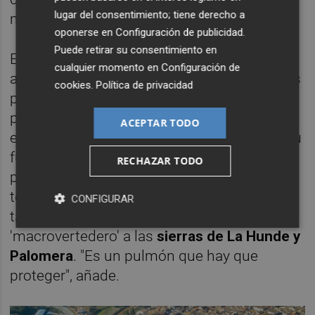
lugar del consentimiento; tiene derecho a
mucho más allá del plano medioambiental.
oponerse en
Configuración de publicidad
.
Puede retirar su consentimiento en
En ese sentido, Belda señala el turismo, la
cualquier momento en
Configuración de
agricultura y la actividad vitivinícola entre los
cookies
.
Política de privacidad
principales activos que se verían afectados
por el proyecto. "Cofrentes ha apostado por
ACEPTAR TODO
el turismo y esto lo que hace es hipotecar su
futuro. Lo mismo ocurre con Ayora. No
RECHAZAR TODO
podemos tener actividad económica si no
tenemos agua", sostiene Belda, quien
CONFIGURAR
también recuerda la proximidad del
'macrovertedero' a las
sierras de La Hunde y
Palomera
. "Es un pulmón que hay que
proteger", añade.