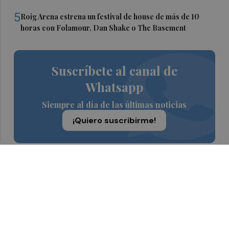
5
Roig Arena estrena un festival de house de más de 10
horas con Folamour, Dan Shake o The Basement
Suscríbete al canal de
Whatsapp
Siempre al día de las últimas noticias
¡Quiero suscribirme!