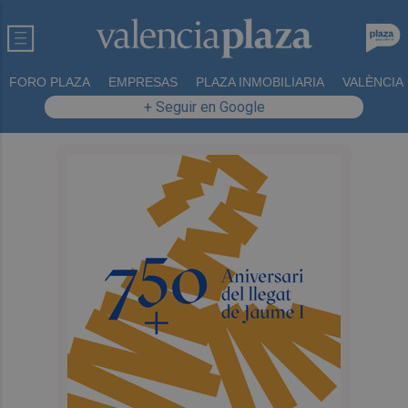
FORO PLAZA
EMPRESAS
PLAZA INMOBILIARIA
VALÈNCIA
+ Seguir en Google