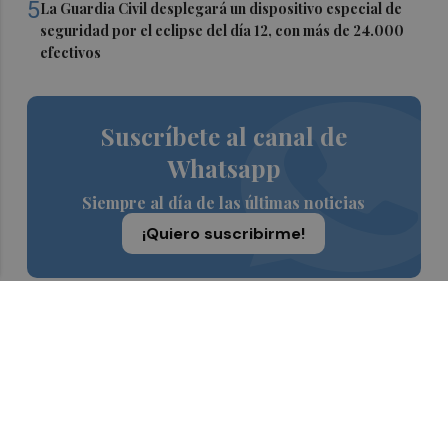
5
La Guardia Civil desplegará un dispositivo especial de
seguridad por el eclipse del día 12, con más de 24.000
efectivos
Suscríbete al canal de
Whatsapp
Siempre al día de las últimas noticias
¡Quiero suscribirme!