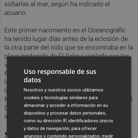
soltarlas al mar, según ha indicado el
acuario.
Este primer nacimiento en el Oceanogràfic
ha tenido lugar días antes de la eclosión de
la otra parte del nido que se encontraba en la
playa protegida de El Saler y vigilado por los
voluntarios de la ONG Xaloc. Del total de las
Uso responsable de sus
69 tortugas que nacieron hace unos días en
datos
la playa, 55 emprendieron su viaje al mar y
las 14 restantes se trasladaron al ARCA del
Nosotros y nuestros socios utilizamos
cookies y tecnologías similares para
Mar del para formar parte del proyecto 'Head
almacenar y acceder a información en su
Starting', junto a las diez que nacieron en las
dispositivo y procesar datos personales,
incubadoras.
como su dirección IP, identificadores únicos
y datos de navegación, para ofrecer
Siete nidos en la Comunitat
anuncios y contenido personalizados, medir