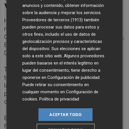
Valenciana
anuncios y contenido, obtener información
sobre la audiencia y mejorar los servicios.
Proveedores de terceros (1913)
también
Hasta la fecha, se han identificado siete
pueden procesar sus datos para estos y
nidos de tortuga careta en puntos de la
otros fines, incluido el uso de datos de
Comunitat Valenciana, ubicados en Valencia,
geolocalización precisos y características
Elche (dos), en Torrevieja (dos), Benidorm y
del dispositivo. Sus elecciones se aplican
Dénia.
solo a este sitio web. Algunos proveedores
pueden basarse en el interés legítimo en
Tras el nacimiento de estas primeras
lugar del consentimiento; tiene derecho a
tortugas, se espera que el resto nazcan en
oponerse en
Configuración de publicidad
.
Puede retirar su consentimiento en
las próximas semanas, tanto las de las
cualquier momento en
Configuración de
playas vigiladas como las de la incubadora
cookies
.
Política de privacidad
del Oceanogràfic.
ACEPTAR TODO
Este proyecto cuenta con el apoyo de la
Fundación Biodiversidad del Ministerio para