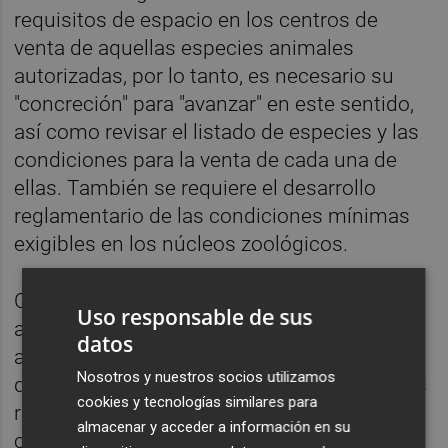
requisitos de espacio en los centros de
venta de aquellas especies animales
autorizadas, por lo tanto, es necesario su
"concreción" para "avanzar" en este sentido,
así como revisar el listado de especies y las
condiciones para la venta de cada una de
ellas. También se requiere el desarrollo
reglamentario de las condiciones mínimas
exigibles en los núcleos zoológicos.
Con relación a la recogida y destino de los
Uso responsable de sus
animales de compañía perdidos y
datos
abandonados, la ley establece la necesidad
Nosotros y nuestros socios utilizamos
de desarrollar reglamentariamente todos los
cookies y tecnologías similares para
registros para uniformar la información, así
almacenar y acceder a información en su
como desarrollar las condiciones exigibles a