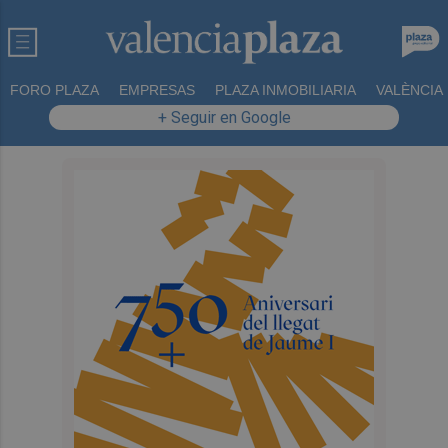
FORO PLAZA
EMPRESAS
PLAZA INMOBILIARIA
VALÈNCIA
+ Seguir en Google