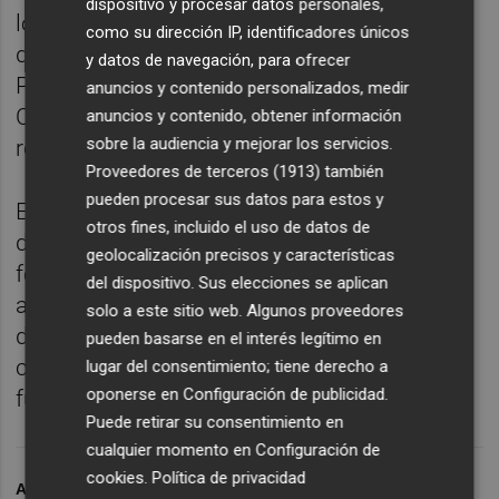
dispositivo y procesar datos personales,
los centros y casas de acogida. Las
como su dirección IP, identificadores únicos
diferentes Entidades Colaboradoras de
y datos de navegación, para ofrecer
Protección y Defensa de los Animales de
anuncios y contenido personalizados, medir
Compañía deberán formar parte de un
anuncios y contenido, obtener información
sobre la audiencia y mejorar los servicios.
registro.
Proveedores de terceros (1913)
también
pueden procesar sus datos para estos y
Entre otros aspectos que requieren
otros fines, incluido el uso de datos de
desarrollo reglamentario, se incluye la
geolocalización precisos y características
formación en materia de protección de
del dispositivo. Sus elecciones se aplican
animales de compañía relativa a requisitos
solo a este sitio web. Algunos proveedores
de programas, cursos, entidades o
pueden basarse en el interés legítimo en
convalidación, que deberá seguir el personal
lugar del consentimiento; tiene derecho a
oponerse en
Configuración de publicidad
.
funcionarial de la administración local.
Puede retirar su consentimiento en
cualquier momento en
Configuración de
cookies
.
Política de privacidad
ARCHIVADO EN
BIENES