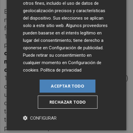
otros fines, incluido el uso de datos de
geolocalización precisos y características
El tamaño de la operación es otro de los
del dispositivo. Sus elecciones se aplican
motivos a tener en cuenta. En el mercado
solo a este sitio web. Algunos proveedores
forex (divisas), un lote estándar representa
pueden basarse en el interés legítimo en
100.000 unidades de la divisa que el
trader
lugar del consentimiento; tiene derecho a
puede comprar o vender. Sin embargo, “
de
oponerse en
Configuración de publicidad
.
cara a que puedan participar inversores
Puede retirar su consentimiento en
minoristas con poco capital muchos bróker
cualquier momento en
Configuración de
optan por ofrecer minilote
s (equivalentes a
cookies
.
Política de privacidad
10.000 unidades o al 0,1 de un lote estándar)
o incluso microlotes (equivalentes a 1.000
ACEPTAR TODO
unidades o al 0,01 de un lote estándar). Si
RECHAZAR TODO
quieres empezar con operaciones de un
tamaño pequeño es recomendable que
CONFIGURAR
trabajes con un bróker que te dé la
posibilidad de operar con microlotes”