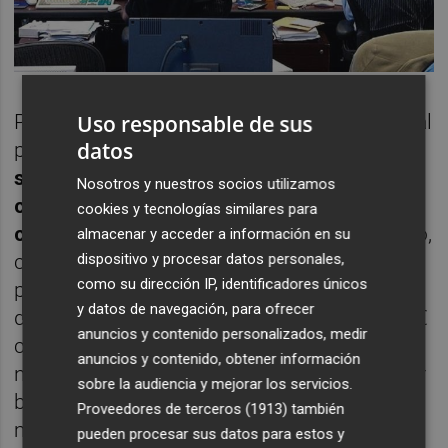
Uso responsable de sus
Por otro lado, los inversores con poco capital
datos
pueden obtener grandes beneficios, ya que
solo necesitan aportar una pequeña
Nosotros y nuestros socios utilizamos
cantidad como garantía mientras operan
cookies y tecnologías similares para
con una cantidad muy superior
. Por ejemplo,
almacenar y acceder a información en su
dispositivo y procesar datos personales,
con un apalancamiento disponible de 1:200
como su dirección IP, identificadores únicos
podremos invertir y obtener los beneficios
y datos de navegación, para ofrecer
de operar con 20.000€, sólo aportando 100€
anuncios y contenido personalizados, medir
como garantía. Esto nos permite aumentar
anuncios y contenido, obtener información
notablemente nuestra capacidad de obtener
sobre la audiencia y mejorar los servicios.
beneficios pero también entraña un riesgo
Proveedores de terceros (1913)
también
más elevado.
pueden procesar sus datos para estos y