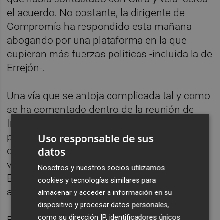
el acuerdo. No obstante, la dirigente de
Compromís ha respondido esta mañana
abogando por una plataforma en la que
cupieran más fuerzas políticas -incluida la de
Errejón-.
Una vía que se antoja complicada tal y como
se ha comentado dentro de la reunión de
Iniciativa, según han señalado fuentes del
partido. De hecho, la votación en la cúpula
Uso responsable de sus
datos
de esta fuerza política se ha saldado con 18
votos a favor de buscar el acuerdo con
Nosotros y nuestros socios utilizamos
Errejón, tres para Unidas Podemos y dos
cookies y tecnologías similares para
abstenciones.
almacenar y acceder a información en su
dispositivo y procesar datos personales,
como su dirección IP, identificadores únicos