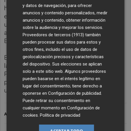
Finalmente, fuentes de ambas formación
y datos de navegación, para ofrecer
han afirmado que en las respectivas
anuncios y contenido personalizados, medir
ejecutivas se ha apoyado la idea de buscar
anuncios y contenido, obtener información
un pacto con la mencionada fuerza política,
sobre la audiencia y mejorar los servicios.
a la espera de que se concrete que el propio
Proveedores de terceros (1913)
también
Errejón será el cabeza de lista.
pueden procesar sus datos para estos y
otros fines, incluido el uso de datos de
geolocalización precisos y características
Está previsto que a partir de este martes se
del dispositivo. Sus elecciones se aplican
lance a una consulta a la militancia.
solo a este sitio web. Algunos proveedores
Posiblemente, se preguntará sobre un
pueden basarse en el interés legítimo en
posible acuerdo a tres y, en su defecto, con
lugar del consentimiento; tiene derecho a
un pacto con el partido de Errejón.
oponerse en
Configuración de publicidad
.
Puede retirar su consentimiento en
cualquier momento en
Configuración de
ARCHIVADO EN
COMPROMÍS
10N
cookies
.
Política de privacidad
ACEPTAR TODO