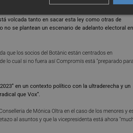
ís en las políticas dirigidas para afrontar la emergenc
stá volcada tanto en sacar esta ley como otras de
io no se plantean un escenario de adelanto electoral en
da que los socios del Botànic están centrados en
ar de lo cual si no fuera así Compromís está "preparado par
2023" en un contexto político con la ultraderecha y un
adical que Vox".
Conselleria de Mónica Oltra en el caso de los menores y e
petazo al asuntos y que la vicepresidenta está ahora "muc