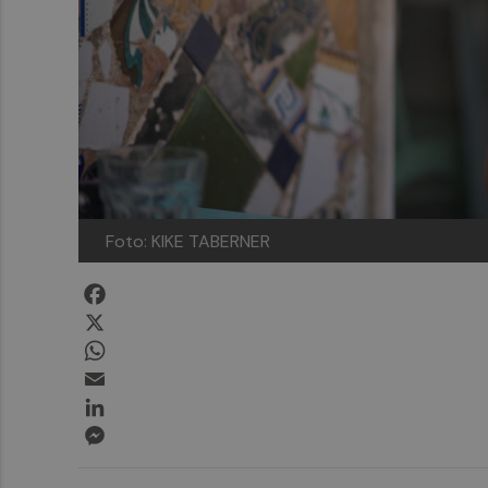
Foto: KIKE TABERNER
Facebook
X
WhatsApp
Email
LinkedIn
Messenger