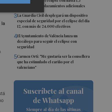
duplicarse por el eclipse con hasta 1,5
millones de desplazamientos adicionales
ia
3
La Guardia Civil desplegará un dispositivo
especial de seguridad por el eclipse del día
 la
12, con más de 24.000 efectivos
4
El Ayuntamiento de València lanza un
decálogo para seguir el eclipse con
seguridad
a
5
Carmen Ortí: "Me gustaría ser la consellera
que ha estimulado el cariño por el
valenciano"
Suscríbete al canal
stá
de Whatsapp
ho
Siempre al día de las últimas