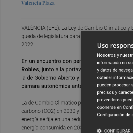
Valencia Plaza
VALÈNCIA (EFE). La Ley de Cambio Climático y E
queda de legislatura para Compromís, que esper
2022.
Uso respons
Nosotros y nuestr
En un encuentro con periodistas en Alicante 
información en su 
Robles
, junto a la portavoz adjunta,
Aitana M
y datos de navega
la de Gobierno Abierto y la de Economía Circul
obtener informació
pueden procesar su
cámara autonómica antes de que acabe el m
precisos y caracte
proveedores pueden
La de Cambio Climático prevé, entre otros aspect
oponerse en
Confi
carbono (CO2) en 2030 y declarar la neutralid
Configuración de 
energía se fija en una reducción del 35,4 por cie
energía consumida en 2030 sea procedente de f
CONFIGURAR