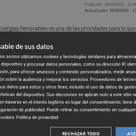
Publicado: 16/02/2022 ·
12:5
Actualizado: 16/02/2022 · 1
nergías Renovables es una de las prioridades para lo que
a que pueda ser aprobada antes de finales del presente
able de sus datos
os socios utilizamos cookies y tecnologías similares para almacena
de la nueva síndica de Compromís en Les Corts,
Papi
dispositivo y procesar datos personales, como su dirección IP, iden
as
, ambas han explicado que esta ley constituye, junto
ción, para ofrecer anuncios y contenido personalizados, medir anun
ar, una de las principales apuestas de la formación en 
n sobre la audiencia y mejorar los servicios.
Proveedores de tercer
s datos para estos y otros fines, incluido el uso de datos de geolo
andato.
rísticas del dispositivo. Sus elecciones se aplican solo a este sitio
 basarse en el interés legítimo en lugar del consentimiento; tiene 
os, reducir un 40 por ciento las emisiones de dióxido de
guración de publicidad
. Puede retirar su consentimiento en cualqu
ad de emisiones en 2050. Además, en materia de consumo 
cookies
.
Política de privacidad
nto en 2030 y se establece como objetivo que el 42 de la
uentes renovables.
RECHAZAR TODO
ACE