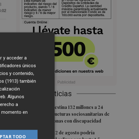
8
3:02
r y acceder a
tificadores únicos
 a
cios y contenido,
la
os (1913)
también
calización
Últimas Noticias
 web. Algunos
derecho a
1
La Generalitat destina 132 millones a 24
ier momento en
nuevas infraestructuras sociosanitarias de
de
mayores y personas con discapacidad
2
La movilidad el 12 de agosto podría
PTAR TODO