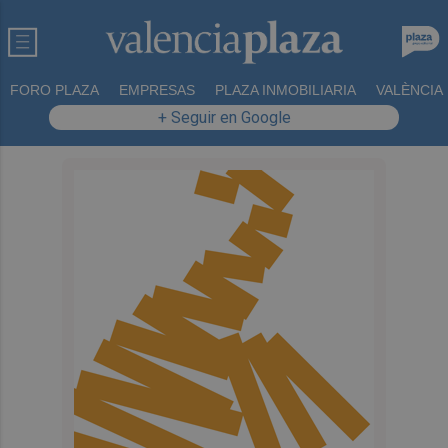
FORO PLAZA
EMPRESAS
PLAZA INMOBILIARIA
VALÈNCIA
+ Seguir en Google