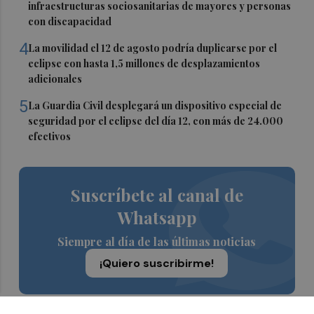
infraestructuras sociosanitarias de mayores y personas
con discapacidad
4
La movilidad el 12 de agosto podría duplicarse por el
eclipse con hasta 1,5 millones de desplazamientos
adicionales
5
La Guardia Civil desplegará un dispositivo especial de
seguridad por el eclipse del día 12, con más de 24.000
efectivos
Suscríbete al canal de
Whatsapp
Siempre al día de las últimas noticias
¡Quiero suscribirme!