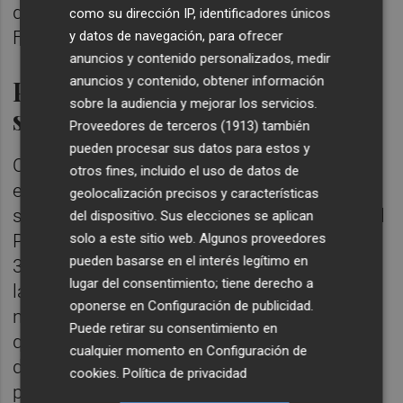
de que no está siendo así", ha justificado
como su dirección IP, identificadores únicos
Fuset.
y datos de navegación, para ofrecer
anuncios y contenido personalizados, medir
anuncios y contenido, obtener información
Patrocinios y un "nuevo
sobre la audiencia y mejorar los servicios.
sueldo"
Proveedores de terceros (1913)
también
pueden procesar sus datos para estos y
Otro de los puntos a tratar en la sesión
otros fines, incluido el uso de datos de
extraordinaria del consejo rector de la JCF
geolocalización precisos y características
será la gestión de patrocinios. Al respecto, el
del dispositivo. Sus elecciones se aplican
solo a este sitio web. Algunos proveedores
PP "había presupuestado hace unos meses
pueden basarse en el interés legítimo en
300.000", pero desde Compromís han
lugar del consentimiento; tiene derecho a
lamentado que "a dos semanas de la fiesta
oponerse en
Configuración de publicidad
.
no se ha llegado a cubrir ni un tercio de lo
Puede retirar su consentimiento en
que el PP afirmaba que obtendría
cualquier momento en
Configuración de
demostrando que éste era, en realidad, el
cookies
.
Política de privacidad
presupuesto más hinchado e irreal de la