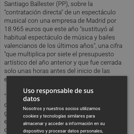
Santiago Ballester (PP), sobre la
"contratación directa" de un espectáculo
musical con una empresa de Madrid por
18.965 euros que este año "sustituyó al
habitual espectáculo de música y bailes
valencianos de los últimos años", una cifra
"que multiplica por siete el presupuesto
artístico del año anterior y que fue cerrada
solo unas horas antes del inicio de las
exaltaciones".
Uso responsable de sus
"Desde la oposición tenemos la obligación
datos
de controlar al gobierno y vigilar para que la
Nosotros y nuestros socios utilizamos
gestión de la fiesta sea transparente,
cookies y tecnologías similares para
eficiente, responsable y legal y después de
almacenar y acceder a información en su
casi nueve meses tenemos claros indicios
dispositivo y procesar datos personales,