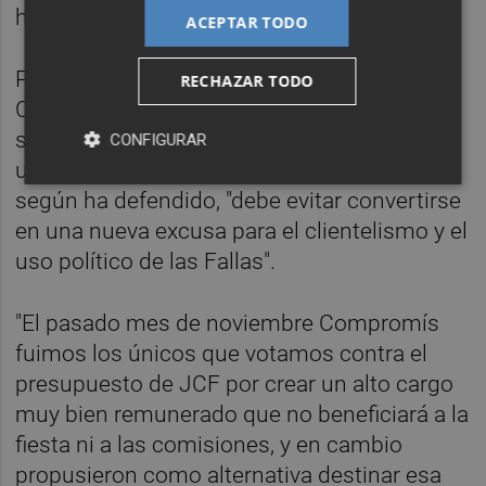
historia".
ACEPTAR TODO
Por otro lado, Fuset ha avanzado que
RECHAZAR TODO
Compromís también pedirá "explicaciones"
sobre el "nuevo sueldo de 70.000 euros para
CONFIGURAR
un trabajo que antes era voluntario" y que,
según ha defendido, "debe evitar convertirse
en una nueva excusa para el clientelismo y el
uso político de las Fallas".
"El pasado mes de noviembre Compromís
fuimos los únicos que votamos contra el
presupuesto de JCF por crear un alto cargo
muy bien remunerado que no beneficiará a la
fiesta ni a las comisiones, y en cambio
propusieron como alternativa destinar esa