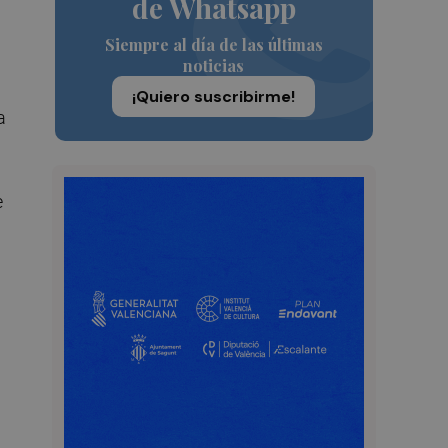
de Whatsapp
Siempre al día de las últimas
noticias
¡Quiero suscribirme!
a
e