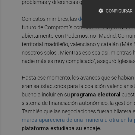
problemas y diferencias que ambas fuerzas tien
CONFIGURAR
Con estos mimbres, las
declaraciones
del exse
futuro de Compromís con Sumar. "Hay tres territ
abiertamente 'con Podemos, no': Madrid, Comunit
territorial madrileño, valenciano y catalán (Má
nosotros solos'. Mientras eso sea así, mientras
nadie más es muy complicado", aseguró Iglesia
Hasta ese momento, los avances que se habían
eran satisfactorios para la coalición valenciani
bueno a incluir en su
programa electoral
cuesti
sistema de financiación autonómico, la gestión 
También que las negociaciones fueran bilaterales
marca apareciera de una manera u otra en la
plataforma estudiaba su encaje.