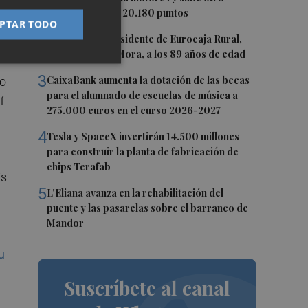
0,62%, hasta los 20.180 puntos
PTAR TODO
2
Fallece el expresidente de Eurocaja Rural,
al
Andrés Gómez Mora, a los 89 años de edad
3
CaixaBank aumenta la dotación de las becas
to
para el alumnado de escuelas de música a
í
275.000 euros en el curso 2026-2027
4
Tesla y SpaceX invertirán 14.500 millones
para construir la planta de fabricación de
chips Terafab
ís
5
L'Eliana avanza en la rehabilitación del
puente y las pasarelas sobre el barranco de
Mandor
u
Suscríbete al canal