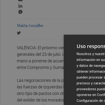
LinkedIn
Messenger
Marta Gozalbo
Uso respons
VALÈNCIA. El próximo viernes finaliza el plazo pa
Nosotros y nuestr
generales del 23 de julio. Una fecha que apremia
información en su 
mano a ponerse de acuerdo sobre la manera en l
y datos de navega
entre Compromís y Sumar. Y aún tardará en pro
obtener informació
pueden procesar su
Las negociaciones de la plataforma liderada po
precisos y caracte
las fuerzas de izquierdas bajo una única candid
proveedores pueden
otro tipo de pactos con otras formaciones. La t
oponerse en
Confi
del exlíder de los
morados
,
Pablo Iglesias
, no 
Configuración de 