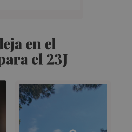
eja en el
ara el 23J