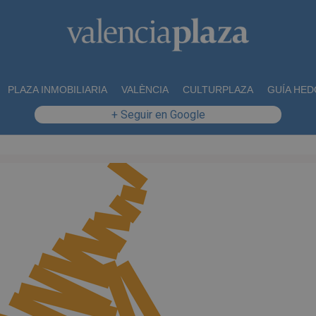
PLAZA INMOBILIARIA
VALÈNCIA
CULTURPLAZA
GUÍA HED
+ Seguir en Google