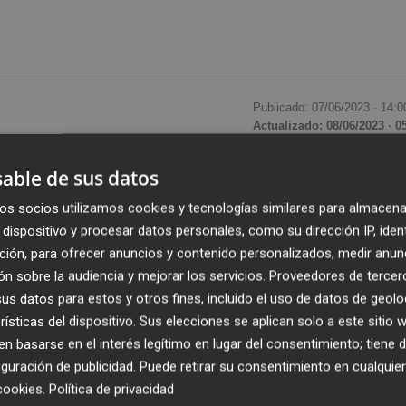
Publicado: 07/06/2023 ·
14:0
Actualizado: 08/06/2023 · 0
able de sus datos
ra registrar las coaliciones que concurrirán a las eleccio
os socios utilizamos cookies y tecnologías similares para almacena
 a las formaciones que deseen acudir a las urnas de la
dispositivo y procesar datos personales, como su dirección IP, iden
a que lo harán. Algo que, por el momento, no ha ocurrido
ción, para ofrecer anuncios y contenido personalizados, medir anun
ducirse unas horas.
n sobre la audiencia y mejorar los servicios.
Proveedores de tercer
s datos para estos y otros fines, incluido el uso de datos de geolo
r
Yolanda Díaz
con Podemos para tratar de unificar a tod
rísticas del dispositivo. Sus elecciones se aplican solo a este sitio
atura han eclipsado y relegado a un segundo plano cualqu
 basarse en el interés legítimo en lugar del consentimiento; tiene 
ensión entre Podemos y Sumar es manifiesta y la irrupción
guración de publicidad
. Puede retirar su consentimiento en cualqu
ha hecho más que aumentar la crispación y evidenciar los
cookies
.
Política de privacidad