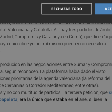
en para cerrar un acuerdo.
RECHAZAR TODO
ACE
cretario general de Podemos también han pasado factura 
orios, donde hay tres fuerzas políticas que están diciendo
at Valenciana y Cataluña. Allí hay tres partidos de ámbi
s Madrid, Compromís y Catalunya en Comú), que dicen 'aqu
 haya quien dice yo por mí mismo puedo y no necesito a
s.
 producido en las negociaciones entre Sumar y Comprom
sta, según reconocen. La plataforma había dado el visto
ones prioritarias de la agenda valenciana (la reforma del
de Cercanías o Corredor Mediterráneo, entre otras).
 y no con multitud de partidos. La tercera petición, que
s
papeleta
,
era la única que estaba en el aire, si bien la