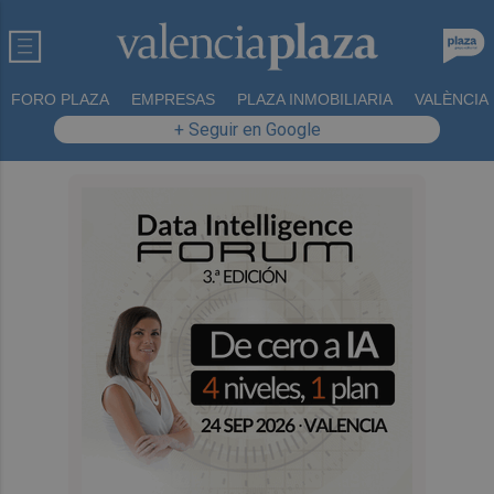
FORO PLAZA
EMPRESAS
PLAZA INMOBILIARIA
VALÈNCIA
+ Seguir en Google