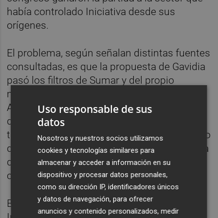
había controlado Iniciativa desde sus
orígenes.
El problema, según señalan distintas fuentes
consultadas, es que la propuesta de Gavidia
pasó los filtros de Sumar y del propio
ministro de Derechos Sociales, Consumo y
Agenda 2030,
Pablo Bustinduy
. Más aún, la
Uso responsable de sus
datos
designación se dio por hecha y llegó a
transmitirse a las agencias de noticias, por lo
Nosotros y nuestros socios utilizamos
que comenzó a difundirse desde última hora
cookies y tecnologías similares para
del lunes por numerosos medios de
almacenar y acceder a información en su
comunicación.
dispositivo y procesar datos personales,
como su dirección IP, identificadores únicos
y datos de navegación, para ofrecer
Esta situación provocó el malestar en
anuncios y contenido personalizados, medir
Iniciativa y, por ende, de Compromís, que ya