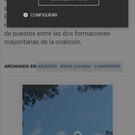
algún puesto de gestión en el Gobierno de
CONFIGURAR
España este será elegido por los segundos,
merced a los acuerdos internos de reparto
de puestos entre las dos formaciones
mayoritarias de la coalición.
ARCHIVADO EN
IMSERSO
IRENE GAVIDIA
COMPROMÍS