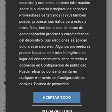
anuncios y contenido, obtener información
en la noche del lunes habría transmitido su
sobre la audiencia y mejorar los servicios.
rechazo al nombramiento al no considerarla
Proveedores de terceros (1913)
también
una designación "de consenso" cuya
pueden procesar sus datos para estos y
propuesta hubiera nacido del seno de la
otros fines, incluido el uso de datos de
coalición, por lo que decidió frenarse la
geolocalización precisos y características
del dispositivo. Sus elecciones se aplican
operación. Una circunstancia que se explicó
solo a este sitio web. Algunos proveedores
este martes a través de la portavoz de
pueden basarse en el interés legítimo en
Compromís en el Congreso,
Àgueda Micó
,
lugar del consentimiento; tiene derecho a
en una reunión matinal con dirigentes de
oponerse en
Configuración de publicidad
.
Sumar, que terminó, según las fuentes
Puede retirar su consentimiento en
consultadas, con la disculpa del partido de
cualquier momento en
Configuración de
Yolanda Díaz
y la suspensión del
cookies
.
Política de privacidad
nombramiento.
ACEPTAR TODO
Cabe recordar que, según lo acordado entre
RECHAZAR TODO
Més e Iniciativa, si Compromís accede a