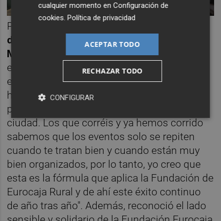
cualquier momento en
Configuración de
cookies
.
Política de privacidad
Por último,
el director general Discapacidad
de la JCCM, Francisco José Armenta
ACEPTAR TODO
Menéndez
, significó la amplia trayectoria de
esta prueba que alcanza su undécima
RECHAZAR TODO
edición, "lo que hace que tengamos que
hacer una lectura inevitablemente positiva,
CONFIGURAR
pues es un evento ya consolidado en la
ciudad. Los que corréis y ya hemos corrido
sabemos que los eventos solo se repiten
cuando te tratan bien y cuando están muy
bien organizados, por lo tanto, yo creo que
esta es la fórmula que aplica la Fundación de
Eurocaja Rural y de ahí este éxito continuo
de año tras año". Además, reconoció el lado
sensible y solidario de la Fundación Eurocaja