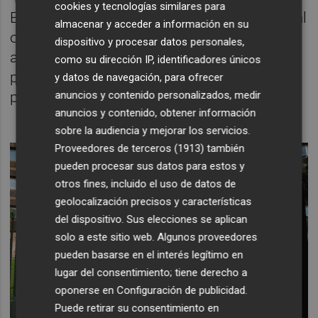
cookies y tecnologías similares para
España por la ELA, estén de forma presencial
almacenar y acceder a información en su
o virtual participando en esta prueba,
dispositivo y procesar datos personales,
aportando su granito de arena para que
como su dirección IP, identificadores únicos
pronto tengamos esa solución que nos
y datos de navegación, para ofrecer
anuncios y contenido personalizados, medir
permita a todos tener más esperanza".
anuncios y contenido, obtener información
sobre la audiencia y mejorar los servicios.
Proveedores de terceros (1913)
también
pueden procesar sus datos para estos y
otros fines, incluido el uso de datos de
geolocalización precisos y características
del dispositivo. Sus elecciones se aplican
solo a este sitio web. Algunos proveedores
pueden basarse en el interés legítimo en
lugar del consentimiento; tiene derecho a
oponerse en
Configuración de publicidad
.
Puede retirar su consentimiento en