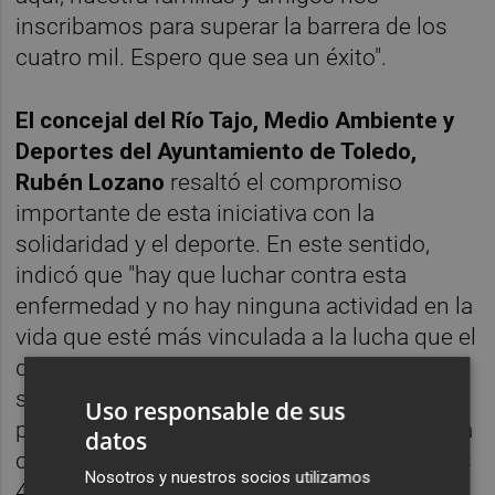
inscribamos para superar la barrera de los
cuatro mil. Espero que sea un éxito".
El concejal del Río Tajo, Medio Ambiente y
Deportes del Ayuntamiento de Toledo,
Rubén Lozano
resaltó el compromiso
importante de esta iniciativa con la
solidaridad y el deporte. En este sentido,
indicó que "hay que luchar contra esta
enfermedad y no hay ninguna actividad en la
vida que esté más vinculada a la lucha que el
deporte. Es difícil organizar un evento así,
supone mucho esfuerzo y sumar sinergias
Uso responsable de sus
para que salga adelante. Esta carrera se está
datos
consolidando y espero que el día 1 al menos
Nosotros y nuestros socios utilizamos
4.000 personas, las que hay afectadas en