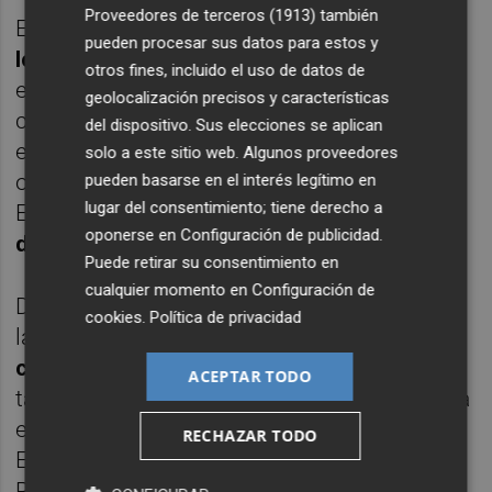
Proveedores de terceros (1913)
también
En Itaca también
deberán aparecer todos
pueden procesar sus datos para estos y
los grupos de alumnado
correspondientes a
otros fines, incluido el uso de datos de
enseñanzas en centros públicos o
geolocalización precisos y características
concertados que se hayan constituido en
del dispositivo. Sus elecciones se aplican
este curso derivados de la nueva
solo a este sitio web. Algunos proveedores
organización ocasionada por la covid-19.
pueden basarse en el interés legítimo en
lugar del consentimiento; tiene derecho a
Estos deberán tener, además,
la condición
oponerse en
Configuración de publicidad
.
de Grupo Oficial
.
Puede retirar su consentimiento en
cualquier momento en
Configuración de
De esta forma, la plataforma permite
cookies
.
Política de privacidad
la
configuración de grupos de alumnado
con más de una enseñanza asignada
y, por
ACEPTAR TODO
tanto, de diferentes niveles, según se explica
en el documento de la Conselleria de
RECHAZAR TODO
Educación de Preguntas Frecuentes
Relacionadas con la Organización