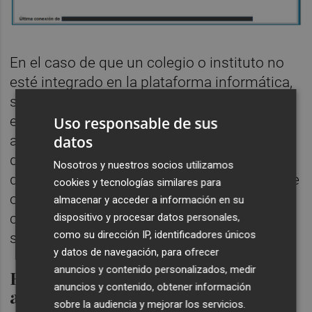
En el caso de que un colegio o instituto no
esté integrado en la plataforma informática,
se le remitirá la comunicación al correo
electrónico. Este sistema electrónico se
Uso responsable de sus
datos
aplica tanto a los centros docentes públicos
de titularidad de la Generalitat dependientes
Nosotros y nuestros socios utilizamos
de la Conselleria como a los de titularidad de
cookies y tecnologías similares para
otras administraciones, privados
almacenar y acceder a información en su
concertados y privados no concertados
dispositivo y procesar datos personales,
como su dirección IP, identificadores únicos
sujetos a autorización.
y datos de navegación, para ofrecer
anuncios y contenido personalizados, medir
Registrar los nuevos grupos de
anuncios y contenido, obtener información
alumnos en ITACA
sobre la audiencia y mejorar los servicios.