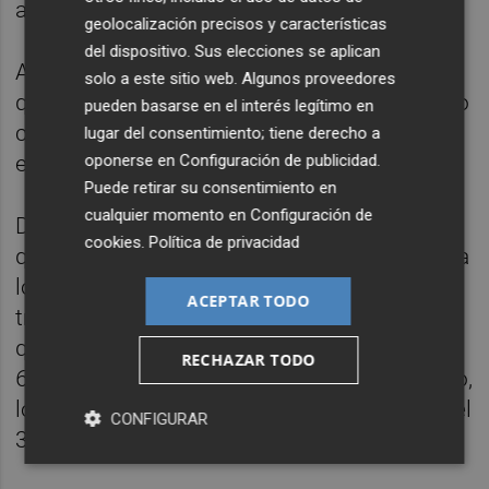
absolutos.
geolocalización precisos y características
del dispositivo. Sus elecciones se aplican
Además, añade el comunicado, el hecho de
solo a este sitio web. Algunos proveedores
que un lanzamiento sea solicitado al servicio
pueden basarse en el interés legítimo en
común no supone que éste lo haya
lugar del consentimiento; tiene derecho a
oponerse en
Configuración de publicidad
.
ejecutado.
Puede retirar su consentimiento en
cualquier momento en
Configuración de
De este modo, los datos disponibles indican
cookies
.
Política de privacidad
que el número de lanzamientos solicitados a
los servicios comunes en el segundo
ACEPTAR TODO
trimestre fue de 13.516, un 21,1 % menos
que en el mismo periodo de 2022; de ellos,
RECHAZAR TODO
6.248 terminaron con cumplimiento positivo,
lo que representa un descenso interanual del
CONFIGURAR
32 %.