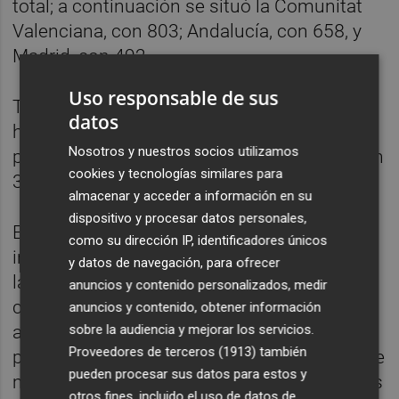
total; a continuación se situó la Comunitat
Valenciana, con 803; Andalucía, con 658, y
Madrid, con 492.
Uso responsable de sus
También en los derivados de ejecuciones
datos
hipotecarias Cataluña ocupó la primera
Nosotros y nuestros socios utilizamos
posición, con 415, seguida de Andalucía, con
cookies y tecnologías similares para
316, y la Comunitat Valenciana, con 251.
almacenar y acceder a información en su
dispositivo y procesar datos personales,
En su nota, el CGPJ advierte de que el
como su dirección IP, identificadores únicos
informe incluye también el número de
y datos de navegación, para ofrecer
lanzamientos solicitados a los servicios
anuncios y contenido personalizados, medir
comunes de notificaciones y embargos,
anuncios y contenido, obtener información
sobre la audiencia y mejorar los servicios.
aunque este servicio no existe en todos los
Proveedores de terceros (1913)
también
partidos judiciales, por lo que el dato permite
pueden procesar sus datos para estos y
medir la evolución, pero no indica los valores
otros fines, incluido el uso de datos de