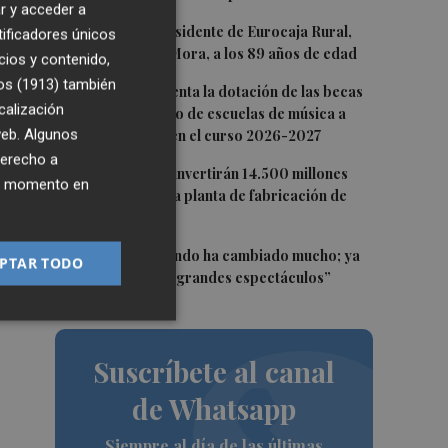
r y acceder a
2
Fallece el expresidente de Eurocaja Rural,
tificadores únicos
ia
Andrés Gómez Mora, a los 89 años de edad
cios y contenido,
os (1913)
también
3
CaixaBank aumenta la dotación de las becas
calización
para el alumnado de escuelas de música a
 web. Algunos
275.000 euros en el curso 2026-2027
derecho a
tá
4
Tesla y SpaceX invertirán 14.500 millones
ier momento en
% a
para construir la planta de fabricación de
chips Terafab
5
Sol Picó: “El mundo ha cambiado mucho; ya
PTAR TODO
no es tiempo de grandes espectáculos”
Suscríbete al canal
de Whatsapp
Siempre al día de las últimas