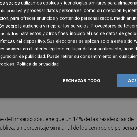
os socios utilizamos cookies y tecnologías similares para almacena
18,11 de media nacional; y 2,06 centros para dirigidos a
dispositivo y procesar datos personales, como su dirección IP, iden
onas con discapacidad, frente a los 4,35 centros de med
ción, para ofrecer anuncios y contenido personalizados, medir anun
n sobre la audiencia y mejorar los servicios.
Proveedores de tercer
s datos para estos y otros fines, incluido el uso de datos de geolo
rísticas del dispositivo. Sus elecciones se aplican solo a este sitio
ación y Evaluación del Imserso,
Esther Pérez de Vargas
 basarse en el interés legítimo en lugar del consentimiento; tiene 
s del estudio, que indica el sistema residencial español es
guración de publicidad
. Puede retirar su consentimiento en cualqu
cuales el 75,9% está dirigido a personas mayores, el 21,3
cookies
.
Política de privacidad
8% para ambas.
RECHAZAR TODO
ACE
as mayores, el 75% de los centros son privados, frente al
os dirigidos a personas con discapacidad, el 80% son de
me del Imserso sostiene que un 14% de las residencias de
blica, un porcentaje similar al de los centros de personas