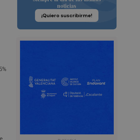
noticias
¡Quiero suscribirme!
75%
de