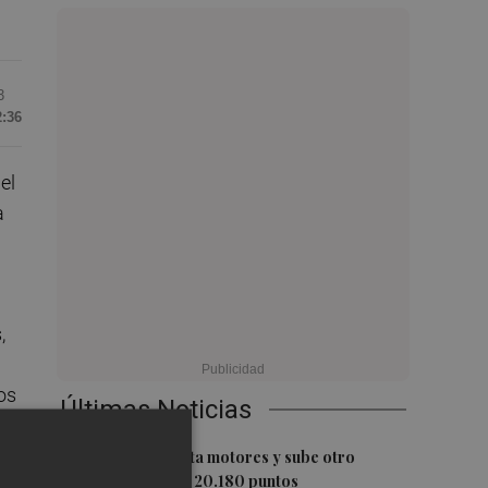
3
2:36
el
a
,
os
Últimas Noticias
1
El Ibex 35 aprieta motores y sube otro
0,62%, hasta los 20.180 puntos