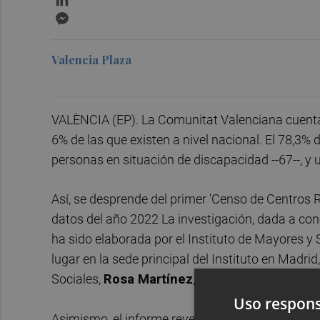
Messenger
Valencia Plaza
VALÈNCIA (EP). La Comunitat Valenciana cuenta c
6% de las que existen a nivel nacional. El 78,3% 
personas en situación de discapacidad --67--, y u
Así, se desprende del primer 'Censo de Centros 
datos del año 2022 La investigación, dada a cono
ha sido elaborada por el Instituto de Mayores y 
lugar en la sede principal del Instituto en Madri
Sociales,
Rosa Martínez
, y de la directora gene
Uso respons
Asimismo, el informe revela que hay 11,13 cen