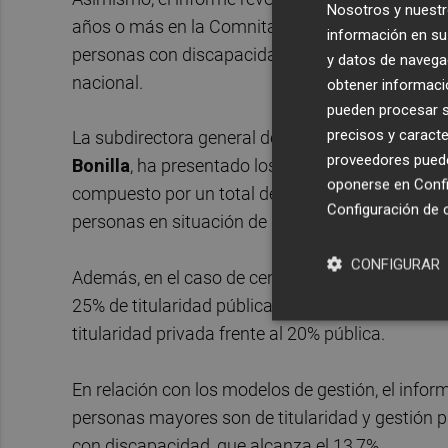
Nosotros y nuestr
años o más en la Comnitat Valenciana, frente al 
información en su 
personas con discapacidad por cada 10.000 pers
y datos de navega
nacional.
obtener informació
pueden procesar su
precisos y caracte
La subdirectora general de Planificación, Orden
proveedores pueden
Bonilla
, ha presentado los principales resultado
oponerse en
Confi
compuesto por un total de 6.831 centros, de los 
Configuración de 
personas en situación de discapacidad, y un 2,
CONFIGURAR
Además, en el caso de centros dirigidos a person
25% de titularidad pública. Respecto a los centr
titularidad privada frente al 20% pública.
En relación con los modelos de gestión, el infor
personas mayores son de titularidad y gestión pú
con discapacidad, que alcanza el 13,7%.