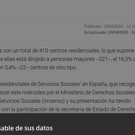
Publicado: 24/04/2024 ·
12:3
Actualizado: 24/04/2024 · 1
on un total de 410 centros residenciales, lo que supone 
de ellas está dirigido a personas mayores --321--, el 16,3% 
n 5,4% --22-- centros de otro tipo.
Residenciales de Servicios Sociales' en España, que recoge
cer este miércoles por el Ministerio de Derechos Sociales
Servicios Sociales (Imserso) y su presentación ha tenido
d, con la participación de la secretaria de Estado de Derech
ral del Imserso,
Mayte Sancho
.
able de sus datos
tros de personas mayores por cada 10.000 personas de 80