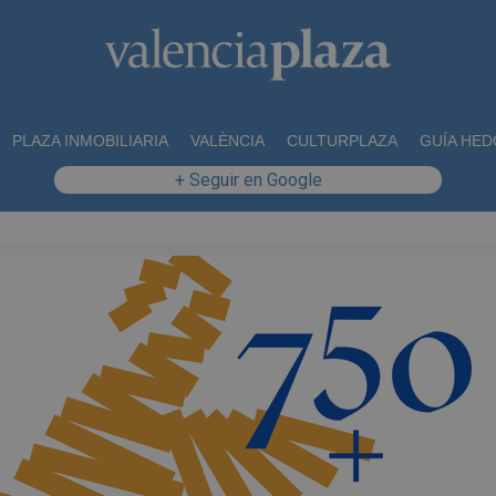
PLAZA INMOBILIARIA
VALÈNCIA
CULTURPLAZA
GUÍA HED
+ Seguir en Google