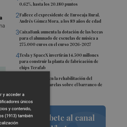
0,62%, hasta los 20.180 puntos
2
Fallece el expresidente de Eurocaja Rural,
a
Andrés Gómez Mora, a los 89 años de edad
una
3
CaixaBank aumenta la dotación de las becas
para el alumnado de escuelas de música a
275.000 euros en el curso 2026-2027
4
Tesla y SpaceX invertirán 14.500 millones
para construir la planta de fabricación de
chips Terafab
5
L'Eliana avanza en la rehabilitación del
puente y las pasarelas sobre el barranco de
Mandor
r y acceder a
tificadores únicos
cios y contenido,
Suscríbete al canal
os (1913)
también
calización