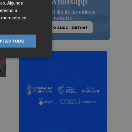
de Whatsapp
 web. Algunos
derecho a
Siempre al día de las últimas
noticias
ier momento en
¡Quiero suscribirme!
PTAR TODO