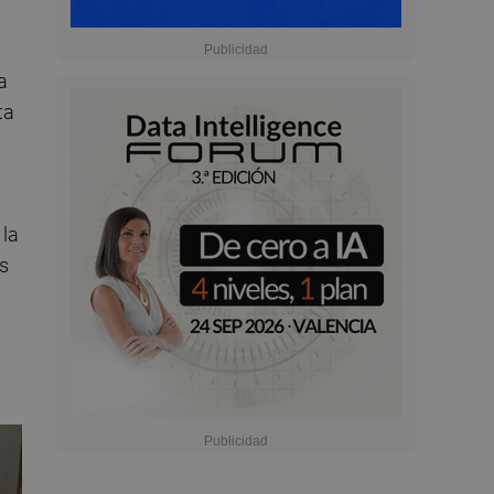
a
ta
 la
es