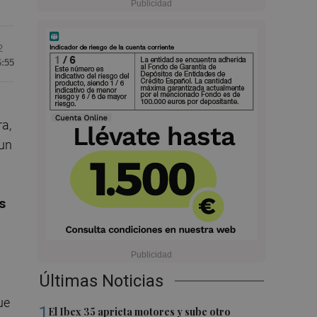
2
6:55
n
ra,
 un
s
Últimas Noticias
ue
1
El Ibex 35 aprieta motores y sube otro