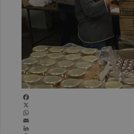
Facebook
X
WhatsApp
Email
LinkedIn