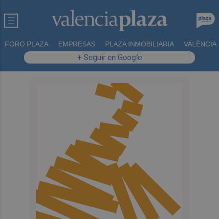
FORO PLAZA
EMPRESAS
PLAZA INMOBILIARIA
VALÈNCIA
+ Seguir en Google