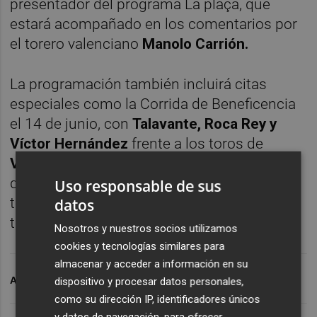
presentador del programa La plaça, que
estará acompañado en los comentarios por
el torero valenciano
Manolo Carrión.
La programación también incluirá citas
especiales como la Corrida de Beneficencia
el 14 de junio, con
Talavante, Roca Rey y
Víctor Hernández
frente a los toros de
Victoriano del Río
, y la actuación en solitario
de
Borja Jiménez
el 7 de junio ante seis
Uso responsable de sus
toros en la corrida in memoriam dedicada al
datos
torero
Ignacio Sánchez Mejías.
Nosotros y nuestros socios utilizamos
cookies y tecnologías similares para
almacenar y acceder a información en su
ARCHIVADO EN
TOROS
À PUNT
dispositivo y procesar datos personales,
como su dirección IP, identificadores únicos
y datos de navegación, para ofrecer