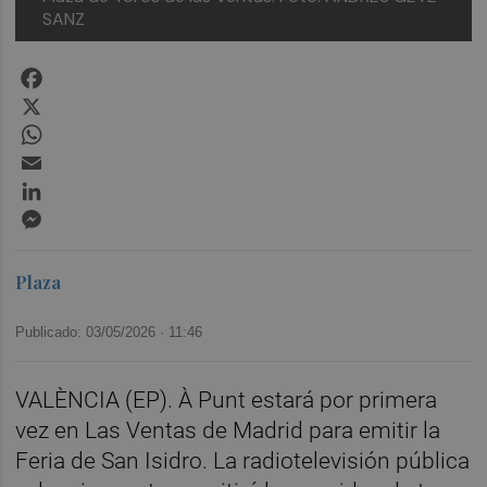
SANZ
Facebook
X
WhatsApp
Email
LinkedIn
Messenger
Plaza
Publicado: 03/05/2026 ·
11:46
VALÈNCIA (EP). À Punt estará por primera
vez en Las Ventas de Madrid para emitir la
Feria de San Isidro. La radiotelevisión pública