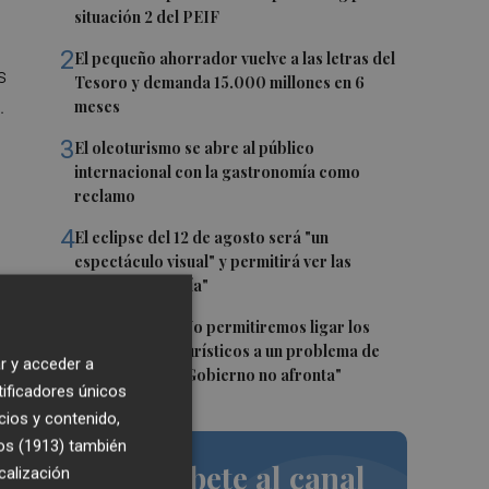
situación 2 del PEIF
2
El pequeño ahorrador vuelve a las letras del
s
Tesoro y demanda 15.000 millones en 6
.
meses
3
El oleoturismo se abre al público
internacional con la gastronomía como
reclamo
4
El eclipse del 12 de agosto será "un
espectáculo visual" y permitirá ver las
perseidas "de día"
5
Marián Cano: "No permitiremos ligar los
apartamentos turísticos a un problema de
r y acceder a
vivienda que el Gobierno no afronta"
la
tificadores únicos
cios y contenido,
os (1913)
también
Suscríbete al canal
calización