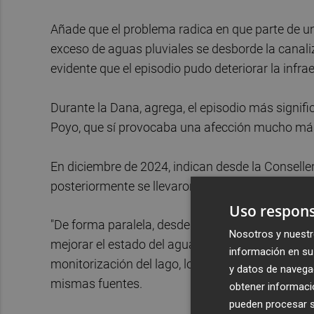
Añade que el problema radica en que parte de u
exceso de aguas pluviales se desborde la canaliz
evidente que el episodio pudo deteriorar la infra
Durante la Dana, agrega, el episodio más signific
Poyo, que sí provocaba una afección mucho más 
En diciembre de 2024, indican desde la Conseller
posteriormente se llevaron a cabo otras actuacio
Uso respons
"De forma paralela, desde la Generalitat y en co
Nosotros y nuestr
mejorar el estado del agua de La Albufera y, ent
información en su 
monitorización del lago, lo que permite identifi
y datos de navega
mismas fuentes.
obtener informació
pueden procesar su