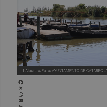
L'Albufera.
Foto: AYUNTAMIENTO DE CATARROJ
Facebook
X
WhatsApp
Email
LinkedIn