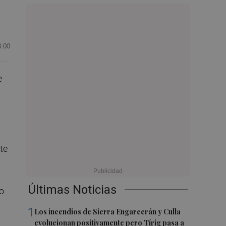
3:00
e
te
Últimas Noticias
to
1
Los incendios de Sierra Engarcerán y Culla
evolucionan positivamente pero Tírig pasa a