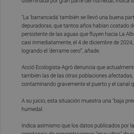
diseminada por gran parte del humedal, indica 
"La 'barrancada' también se llevó una buena part
depuradoras, que tantos años habían costado d
persistente de las aguas que fluyen hacia La Al
casi inmediatamente, el 4 de diciembre de 2024,
logrando el 'derrame cero'", añade.
Acció Ecologista-Agró denuncia que actualmente
también las de las otras poblaciones afectadas,
contaminando gravemente el puerto y el canal q
A su juicio, esta situación muestra una "baja pr
humedal.
Indica asimismo que los datos publicados por la
constancia de concentraciones "muy altas" de s