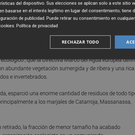
rísticas del dispositivo. Sus elecciones se aplican solo a este sitio
n los municipios ribereños (incluidos considerados
 basarse en el interés legítimo en lugar del consentimiento; tiene 
mpulsado una batimetría para conocer la morfología del l
guración de publicidad
. Puede retirar su consentimiento en cualqu
cookies
.
Política de privacidad
RECHAZAR TODO
ACE
arrastra desde hace más de 50 años el problema de las
 ecológico", que la Directiva Marco del Agua europea defi
n abundante vegetación sumergida y de ribera y una rica
dos e invertebrados.
da, esparció una enorme cantidad de residuos de todo tip
 principalmente a los marjales de Catarroja, Massanassa,
 retirado, la fracción de menor tamaño ha acabado