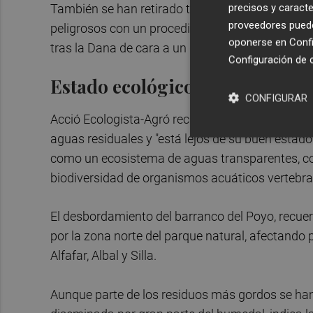
precisos y caracte
También se han retirado toneladas de residuos e
proveedores pueden
peligrosos con un procedimiento específico) e i
oponerse en
Confi
tras la Dana de cara a un dragado selectivo.
Configuración de 
Estado ecológico del lago
CONFIGURAR
Acció Ecologista-Agró recuerda que la Albufera 
aguas residuales y "está lejos de su buen estado
como un ecosistema de aguas transparentes, co
biodiversidad de organismos acuáticos vertebra
El desbordamiento del barranco del Poyo, recuer
por la zona norte del parque natural, afectando
Alfafar, Albal y Silla.
Aunque parte de los residuos más gordos se han