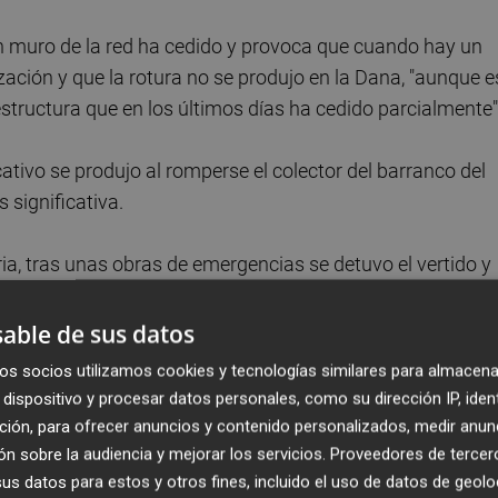
n muro de la red ha cedido y provoca que cuando hay un
ación y que la rotura no se produjo en la Dana, "aunque e
estructura que en los últimos días ha cedido parcialmente"
ativo se produjo al romperse el colector del barranco del
significativa.
ia, tras unas obras de emergencias se detuvo el vertido y
nes para realizar una infraestructura definitiva.
able de sus datos
laboración con otras administraciones se trabaja para
os socios utilizamos cookies y tecnologías similares para almacena
re otras cosas, durante los últimos meses se ha mejorado 
dispositivo y procesar datos personales, como su dirección IP, iden
car de una forma rápida vertidos como este", informan las
ción, para ofrecer anuncios y contenido personalizados, medir anun
n sobre la audiencia y mejorar los servicios.
Proveedores de tercer
s datos para estos y otros fines, incluido el uso de datos de geolo