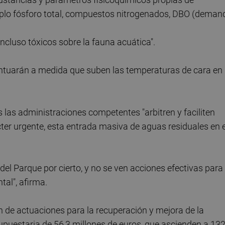
mplo fósforo total, compuestos nitrogenados, DBO (deman
incluso tóxicos sobre la fauna acuática".
entuarán a medida que suben las temperaturas de cara en
s las administraciones competentes "arbitren y faciliten
ter urgente, esta entrada masiva de aguas residuales en e
el Parque por cierto, y no se ven acciones efectivas para
al", afirma.
n de actuaciones para la recuperación y mejora de la
esupuestaria de 56,3 millones de euros, que ascienden a 132