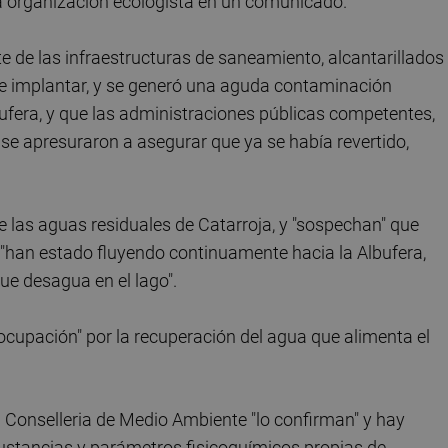
la organización ecologista en un comunicado.
e de las infraestructuras de saneamiento, alcantarillados
e implantar, y se generó una aguda contaminación
bufera, y que las administraciones públicas competentes,
 se apresuraron a asegurar que ya se había revertido,
 las aguas residuales de Catarroja, y "sospechan" que
 "han estado fluyendo continuamente hacia la Albufera,
ue desagua en el lago".
eocupación" por la recuperación del agua que alimenta el
 Conselleria de Medio Ambiente "lo confirman" y hay
ustancias y parámetros fisicoquímicos propias de