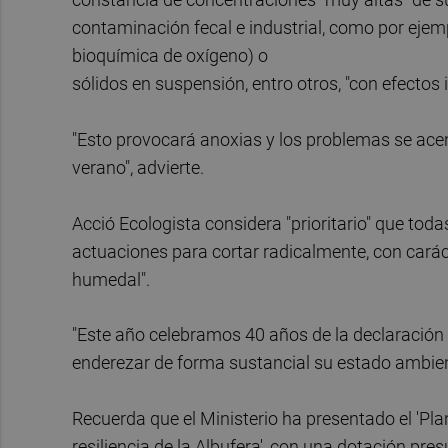
contaminación fecal e industrial, como por eje
bioquímica de oxígeno​) o
sólidos en suspensión, entro otros, "con efectos 
"Esto​ provocará anoxias y los problemas se ac
verano", advierte.
Acció Ecologista considera "prioritario" que toda
actuaciones para cortar radicalmente, con carác
humedal".
"Este año celebramos 40 años de la declaración d
enderezar de forma sustancial su estado ambient
Recuerda que el Ministerio ha presentado el 'Pla
resiliencia de la Albufera', con una dotación pr