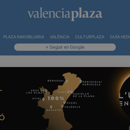
PLAZA INMOBILIARIA
VALÈNCIA
CULTURPLAZA
GUÍA HED
+ Seguir en Google