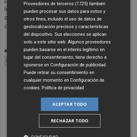
presupuesto de inversión solicitada sea
Proveedores de terceros (1725)
también
inferior a 100.000 euros". Esta convocatoria
pueden procesar sus datos para estos y
abrirá el plazo de solicitud este mismo mes
otros fines, incluido el uso de datos de
de agosto.
geolocalización precisos y características
del dispositivo. Sus elecciones se aplican
solo a este sitio web. Algunos proveedores
pueden basarse en el interés legítimo en
ARCHIVADO EN
AGRICULTURA
AYUDAS
BODEGAS
lugar del consentimiento; tiene derecho a
COMERCIO
oponerse en
Configuración de publicidad
.
Puede retirar su consentimiento en
cualquier momento en
Configuración de
cookies
.
Política de privacidad
ACEPTAR TODO
RECHAZAR TODO