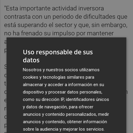
"Esta importante actividad inversora
contrasta con un periodo de dificultades que
está superando el sector y que, sin embargo,
no ha frenado su impulso por mantener
actualizada la industria de transformación
para adaptarse al mercado", ha resaltado.
Uso responsable de sus
datos
Según Fernández, "es importante destacar
Nosotros y nuestros socios utilizamos
que la medida de inversiones en
cookies y tecnologías similares para
transformación, comercialización o
almacenar y acceder a información en su
desarrollo de productos agroalimentarios, en
dispositivo y procesar datos personales,
el marco del PEPAC-CV 2023-2027 y
como su dirección IP, identificadores únicos
y datos de navegación, para ofrecer
regulada por la Orden 8/2024, de 5 de julio,
anuncios y contenido personalizados, medir
de la Conselleria de Agricultura, también
anuncios y contenido, obtener información
permite financiar operaciones cuyo
sobre la audiencia y mejorar los servicios.