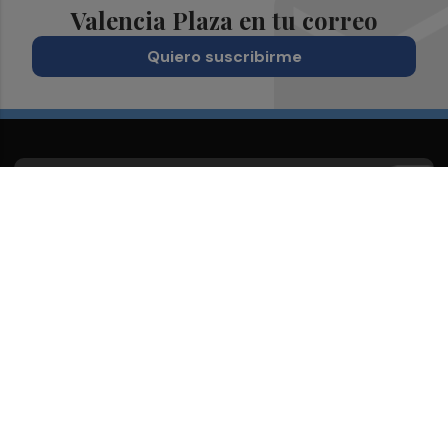
Valencia Plaza en tu correo
Quiero suscribirme
Suscríbete al Boletín
Todos los días a primera hora en tu email
¡Quiero suscribirme!
Síguenos en redes
Valencia Plaza, desde cualquier medio