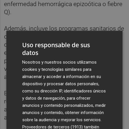
enfermedad hemorrágica epizoótica o fiebre
Q).
Además, incluye los programas sanitarios de
carácter voluntario que la Conselleria
Uso responsable de sus
considera de mayor interés para las
datos
explotaciones ganaderas, que los titulares
podrán desarrollar a través de sus
Nosotros y nuestros socios utilizamos
veterinarios de explotación o de la
cookies y tecnologías similares para
agrupación de defensa sanitaria.
almacenar y acceder a información en su
dispositivo y procesar datos personales,
como su dirección IP, identificadores únicos
El análisis de las muestras recibidas se
y datos de navegación, para ofrecer
realizará en la unidad de análisis de sanidad
anuncios y contenido personalizados, medir
animal de la Conselleria o en laboratorios
anuncios y contenido, obtener información
autorizados.
sobre la audiencia y mejorar los servicios.
Proveedores de terceros (1913)
también