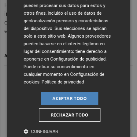
El cumplimiento del plan es requisito
pueden procesar sus datos para estos y
indispensable para la percepción de
otros fines, incluido el uso de datos de
geolocalización precisos y características
cualquier tipo de ayudas por parte de las
del dispositivo. Sus elecciones se aplican
explotaciones ganaderas.
solo a este sitio web. Algunos proveedores
pueden basarse en el interés legítimo en
lugar del consentimiento; tiene derecho a
ARCHIVADO EN
GANADERÍA
oponerse en
Configuración de publicidad
.
Puede retirar su consentimiento en
cualquier momento en
Configuración de
cookies
.
Política de privacidad
ACEPTAR TODO
RECHAZAR TODO
CONFIGURAR