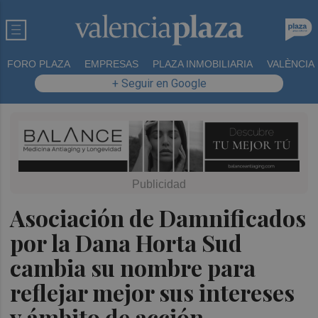
FORO PLAZA
EMPRESAS
PLAZA INMOBILIARIA
VALÈNCIA
+ Seguir en Google
Asociación de Damnificados
por la Dana Horta Sud
cambia su nombre para
reflejar mejor sus intereses
y ámbito de acción