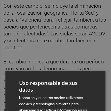
Con este cambio, se incluye la eliminación
de la localización geográfica 'Horta Sud' y
pasa a "Valencia" para "reflejar, también, a los
socios que pertenecen a otras comarcas
también afectadas". Las siglas serán AVDDV
y se efectuará este cambio también en el
logotipo.
El cambio implicará que durante un período
convivan ambas denominaciones pero
desde la Asociación de Víctimas y
Damnificados por la Dana de Valencia
Uso responsable de sus
datos
consideran que este paso era
"imprescindible para mejorar la cohesión y
Nosotros y nuestros socios utilizamos
ofrecer una imagen pública totalmente
cookies y tecnologías similares para
ajustada a la realidad".
almacenar y acceder a información en su