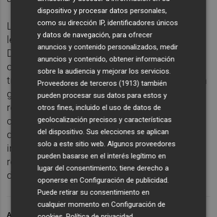
dispositivo y procesar datos personales,
como su dirección IP, identificadores únicos
La AVDDV, asociación de víctimas,
y datos de navegación, para ofrecer
lesionados y resto de damnificados por la
anuncios y contenido personalizados, medir
Dana del 29 de octubre en 2024, tiene dos
anuncios y contenido, obtener información
objetivos principales: "llevar ante los
sobre la audiencia y mejorar los servicios.
tribunales a las personas responsables de la
Proveedores de terceros (1913)
también
gestión de emergencias que no supieron
pueden procesar sus datos para estos y
responder ante las necesidades de la
otros fines, incluido el uso de datos de
ciudadanía" y "asesorar y defender los
geolocalización precisos y características
del dispositivo. Sus elecciones se aplican
derechos de todas las personas asociadas
solo a este sitio web. Algunos proveedores
independientemente de su lugar de
pueden basarse en el interés legítimo en
residencia y del grado del daño sufrido por
lugar del consentimiento; tiene derecho a
dicha catástrofe".
oponerse en
Configuración de publicidad
.
Puede retirar su consentimiento en
cualquier momento en
Configuración de
ARCHIVADO EN
DANA
DANA VALENCIA
cookies
.
Política de privacidad