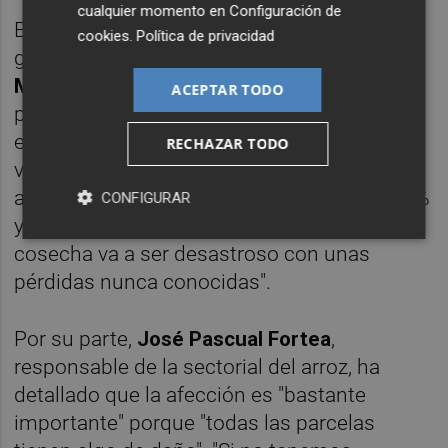
cualquier momento en
Configuración de
El tesorero de AVA-Asaja y presidente del
cookies
.
Política de privacidad
grupo de trabajo del Arroz del COPA-Cogeca,
Miguel Minguet
, ha explicado que el año
ACEPTAR TODO
pasado "fue la variedad Bomba únicamente,
este año ya es generalizado, sobre todo, las
RECHAZAR TODO
variedades Albufera y Jsendra están muy
afectadas, con algunos campos entre el 80%
CONFIGURAR
y el 100% de afección. El resultado de esta
cosecha va a ser desastroso con unas
pérdidas nunca conocidas".
Por su parte,
José Pascual Fortea
,
responsable de la sectorial del arroz, ha
detallado que la afección es "bastante
importante" porque "todas las parcelas