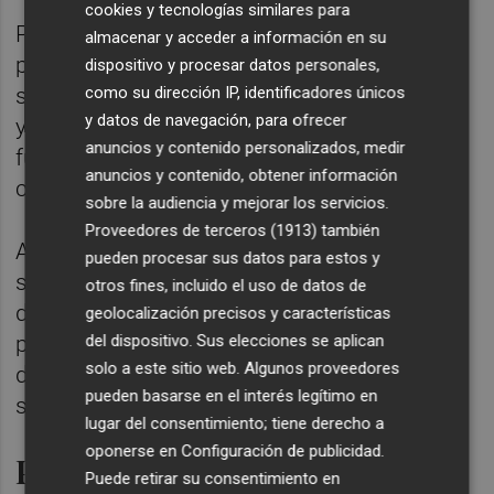
cookies y tecnologías similares para
Por ello, desde la organización agraria se
almacenar y acceder a información en su
pide a la administración "que se cambie el
dispositivo y procesar datos personales,
como su dirección IP, identificadores únicos
sistema de autorización de materias activas
y datos de navegación, para ofrecer
y se aprueben permisos excepcionales de
anuncios y contenido personalizados, medir
fungicidas que permitan continuar con un
anuncios y contenido, obtener información
cultivo milenario en riesgo de extinguirse".
sobre la audiencia y mejorar los servicios.
Proveedores de terceros (1913)
también
Además, también se demanda una "mejora
pueden procesar sus datos para estos y
significativa" en la línea del seguro del arroz,
otros fines, incluido el uso de datos de
de manera que "se amplíen las coberturas
geolocalización precisos y características
del dispositivo. Sus elecciones se aplican
para indemnizar las pérdidas de producción
solo a este sitio web. Algunos proveedores
derivadas de la pyricularia y otros riesgos
pueden basarse en el interés legítimo en
similares".
lugar del consentimiento; tiene derecho a
oponerse en
Configuración de publicidad
.
Pérdidas "nunca conocidas"
Puede retirar su consentimiento en