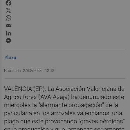
Facebook
X
WhatsApp
Email
LinkedIn
Messenger
Plaza
Publicado: 27/08/2025 ·
12:18
VALÈNCIA (EP). La Asociación Valenciana de
Agricultores (AVA-Asaja) ha denunciado este
miércoles la "alarmante propagación" de la
pyricularia en los arrozales valencianos, una
plaga que está provocando "graves pérdidas"
en la producción y que "amenaza seriamente