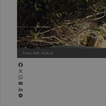
Foto: AVA-ASAJA
Facebook
X
WhatsApp
Email
LinkedIn
Messenger