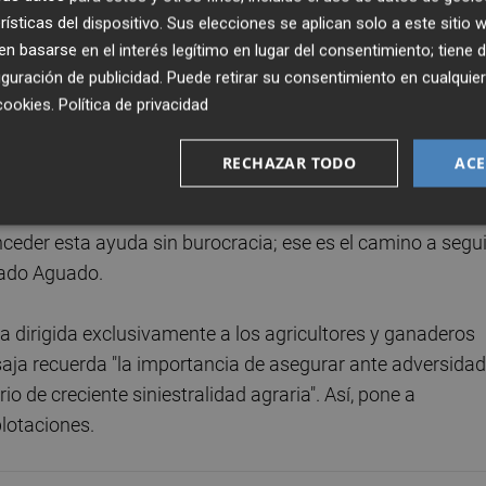
sponde a la franquicia con la que se suelen contratar las
rísticas del dispositivo. Sus elecciones se aplican solo a este sitio
máticos, las opciones suscritas y el tipo de cultivo o
 basarse en el interés legítimo en lugar del consentimiento; tiene 
asos que den las administraciones para que los
guración de publicidad
. Puede retirar su consentimiento en cualqu
a estén mejor compensados".
cookies
.
Política de privacidad
das sean abonadas directamente en las cuentas de los
RECHAZAR TODO
ACE
idad de realizar ningún trámite previo: "La simplificación y
histórica del sector agrario y, en este sentido,
eder esta ayuda sin burocracia; ese es el camino a segui
alado Aguado.
 dirigida exclusivamente a los agricultores y ganaderos
saja recuerda "la importancia de asegurar ante adversida
o de creciente siniestralidad agraria". Así, pone a
plotaciones.