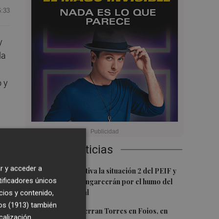
6:33
y
da
 y
Últimas Noticias
r y acceder a
1
Emergencias activa la situación 2 del PEIF y
tificadores únicos
confina Sierra Engarcerán por el humo del
o
incendio forestal
cios y contenido,
os (1913)
también
2
El homenaje a Ferran Torres en Foios, en
calización