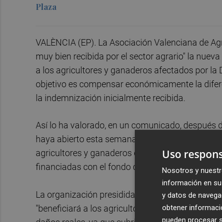
Plaza
VALÈNCIA (EP). La Asociación Valenciana de Agr
muy bien recibida por el sector agrario" la nuev
a los agricultores y ganaderos afectados por la
objetivo es compensar económicamente la diferen
la indemnización inicialmente recibida.
Así lo ha valorado, en un comunicado, después d
haya abierto esta semana el proceso de informa
Uso respons
agricultores y ganaderos damnificados por la D
financiadas con el fondo de reserva de crisis a
Nosotros y nuestr
información en su 
La organización presidida por
Cristóbal Aguad
y datos de navega
"beneficiará a los agricultores y ganaderos a
obtener informació
pueden procesar su