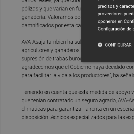
daños reales, ya que cubrirán la parte que corre
precisos y caracte
pólizas y que varían en función de los riesgos cli
proveedores pueden
ganadería. Valoramos positivamente todos los p
oponerse en
Confi
damnificados por esta catástrofe extraordinari
Configuración de 
AVA-Asaja también ha subrayado que estas ayu
CONFIGURAR
agricultores y ganaderos beneficiarios, sin neces
supresión de trabas burocráticas es una demanda 
agradecemos que el Gobierno haya decidido conc
para facilitar la vida a los productores", ha señ
Teniendo en cuenta que esta medida de apoyo va
que tenían contratado un seguro agrario, AVA-A
climáticas para garantizar la renta en un escenari
disposición técnicos especializados para las ex