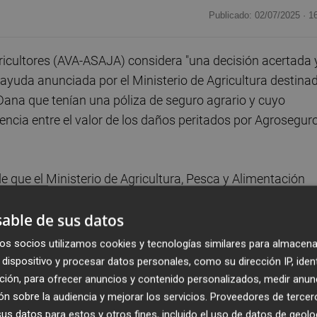
Publicado: 02/07/2025 ·
1
icultores (AVA-ASAJA) considera "una decisión acertada 
a ayuda anunciada por el Ministerio de Agricultura destina
 Dana que tenían una póliza de seguro agrario y cuyo
cia entre el valor de los daños peritados por Agroseguro
e que el Ministerio de Agricultura, Pesca y Alimentación
ción pública de un nuevo decreto de ayudas para
able de sus datos
ana presupuestadas en 9,5 millones de euros, que serán
signado a España por la Comisión Europea.
os socios utilizamos cookies y tecnologías similares para almacena
dispositivo y procesar datos personales, como su dirección IP, iden
o
entiende que esta línea adicional de apoyo del Ministeri
ción, para ofrecer anuncios y contenido personalizados, medir anun
segurados con unas indemnizaciones más adecuadas a los
n sobre la audiencia y mejorar los servicios.
Proveedores de tercer
s datos para estos y otros fines, incluido el uso de datos de geolo