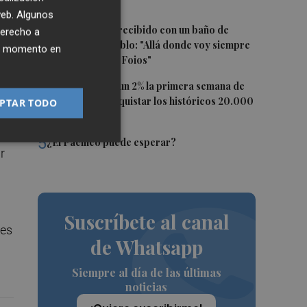
imágenes
 web. Algunos
3
Ferran Torres, recibido con un baño de
derecho a
masas en su pueblo: "Allá donde voy siempre
ier momento en
digo que soy de Foios"
4
El Ibex 35 sube un 2% la primera semana de
agosto tras conquistar los históricos 20.000
PTAR TODO
 la
puntos
5
¿El Pacífico puede esperar?
r
Suscríbete al canal
des
de Whatsapp
Siempre al día de las últimas
noticias