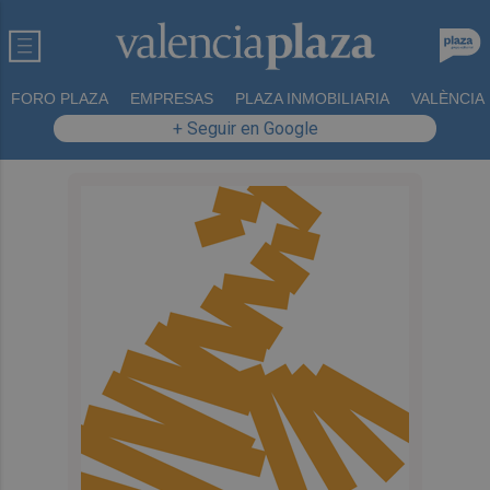
FORO PLAZA
EMPRESAS
PLAZA INMOBILIARIA
VALÈNCIA
+ Seguir en Google