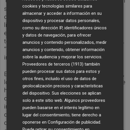
"excepcionalidad, un auténtico desastre", con
cookies y tecnologías similares para
stocks de arroz sin encontrar una salida
almacenar y acceder a información en su
comercial digna y las cotizaciones en caída
dispositivo y procesar datos personales,
libre. Así, arroceros e industriales coinciden
como su dirección IP, identificadores únicos
en que a partir de un umbral de 200.000
y datos de navegación, para ofrecer
toneladas ya se producen efectos negativos.
anuncios y contenido personalizados, medir
"Todo lo que sea superar ese volumen será
anuncios y contenido, obtener información
ineficaz y un insulto al sector", ha indicado.
sobre la audiencia y mejorar los servicios.
Proveedores de terceros (1913)
también
pueden procesar sus datos para estos y
En respuesta a las reivindicaciones de Asaja,
otros fines, incluido el uso de datos de
los primeros europarlamentarios con los que
geolocalización precisos y características
han mantenido reuniones se habrían
del dispositivo. Sus elecciones se aplican
comprometido con la organización a
solo a este sitio web. Algunos proveedores
introducir una enmienda o apoyar alguna
pueden basarse en el interés legítimo en
que ya esté presentada en este sentido para
lugar del consentimiento; tiene derecho a
que la votación del pleno del Parlamento no
oponerse en
Configuración de publicidad
.
Puede retirar su consentimiento en