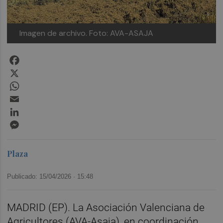
Imagen de archivo.
Foto: AVA-ASAJA
Facebook
X
WhatsApp
Email
LinkedIn
Messenger
Plaza
Publicado: 15/04/2026 ·
15:48
MADRID (EP). La Asociación Valenciana de
Agricultores (AVA-Asaja), en coordinación