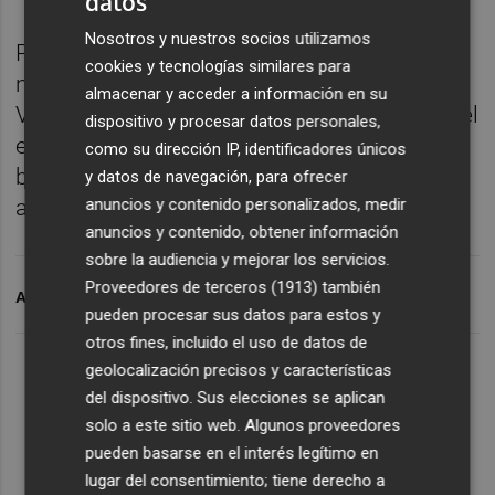
datos
Nosotros y nuestros socios utilizamos
Para este lunes 21 se prevé un descenso
cookies y tecnologías similares para
notable de las máximas en el litoral de
almacenar y acceder a información en su
Valencia, intervalos nubosos en el interior del
dispositivo y procesar datos personales,
extremo norte de la Comunitat y nubosidad
como su dirección IP, identificadores únicos
baja a última hora en el litoral, sin descartar
y datos de navegación, para ofrecer
anuncios y contenido personalizados, medir
alguna precipitación débil.
anuncios y contenido, obtener información
sobre la audiencia y mejorar los servicios.
Proveedores de terceros (1913)
también
ARCHIVADO EN
EL TIEMPO
CALOR
ALERTA POR CALOR
pueden procesar sus datos para estos y
otros fines, incluido el uso de datos de
geolocalización precisos y características
del dispositivo. Sus elecciones se aplican
solo a este sitio web. Algunos proveedores
pueden basarse en el interés legítimo en
lugar del consentimiento; tiene derecho a