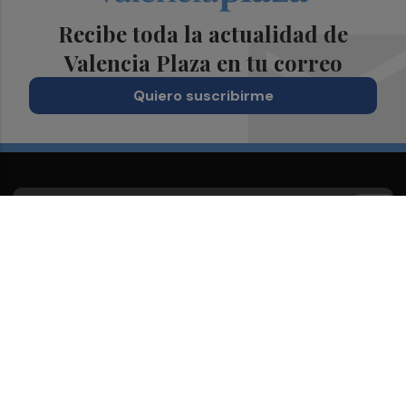
Recibe toda la actualidad de
Valencia Plaza en tu correo
Quiero suscribirme
Suscríbete al Boletín
Todos los días a primera hora en tu email
¡Quiero suscribirme!
Síguenos en redes
Valencia Plaza, desde cualquier medio