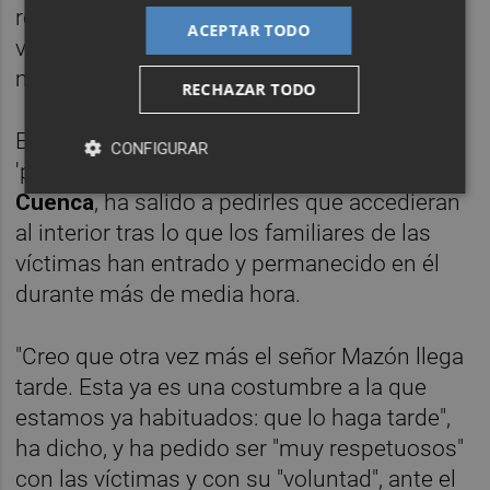
reunir, sino de cómo quieren reunirse las
ACEPTAR TODO
víctimas, sobre todo, porque creo que es la
manera más respetuosa".
RECHAZAR TODO
El secretario autonómico del Gabinete del
CONFIGURAR
'president' y Comunicación,
José Manuel
Cuenca
, ha salido a pedirles que accedieran
al interior tras lo que los familiares de las
víctimas han entrado y permanecido en él
durante más de media hora.
"Creo que otra vez más el señor Mazón llega
tarde. Esta ya es una costumbre a la que
estamos ya habituados: que lo haga tarde",
ha dicho, y ha pedido ser "muy respetuosos"
con las víctimas y con su "voluntad", ante el