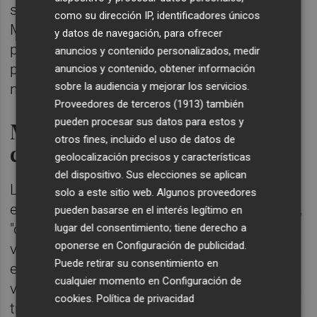
suceda, necesitan que se vaya el señor
como su dirección IP, identificadores únicos
Mazón y convocar elecciones cuanto antes
y datos de navegación, para ofrecer
para que los valencianos y las valencianas
anuncios y contenido personalizados, medir
podamos decidir quién y con qué dignidad
anuncios y contenido, obtener información
sobre la audiencia y mejorar los servicios.
necesita esta comunidad ser gobernada".
Proveedores de terceros (1913)
también
pueden procesar sus datos para estos y
Mazón llega "otra vez tarde"
otros fines, incluido el uso de datos de
con las víctimas de la Dana
geolocalización precisos y características
del dispositivo. Sus elecciones se aplican
La delegada del Gobierno ha lamentado que
solo a este sitio web. Algunos proveedores
el 'president' de la Generalitat, Carlos Mazón,
pueden basarse en el interés legítimo en
"otra vez más" llega "tarde" a la reunión con
lugar del consentimiento; tiene derecho a
oponerse en
Configuración de publicidad
.
víctimas de la dana y ha recalcado que, en
Puede retirar su consentimiento en
este caso, "lo más importante es respetar la
cualquier momento en
Configuración de
voluntad" de los afectados. A su juicio, no se
cookies
.
Política de privacidad
trata de "un capricho de cómo me quiero yo