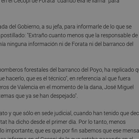
 en el Cecopi de Forata" cuando ella le llama "para
da del Gobierno, a su jefa, para informarle de lo que se
apostillado: "Extraño cuanto menos que la responsable de
nía ninguna información ni de Forata ni del barranco del
bomberos forestales del barranco del Poyo, ha replicado 
 hacerlo, que es el técnico", en referencia al que fuera
eros de Valencia en el momento de la dana, José Miguel
n temas que ya se han despejado".
lato y que sólo en sede judicial, cuando han tenido que dec
tat ha dicho desde el primer día. Por lo tanto, menos
lo importante, que es que por fin sabemos que ese mensa