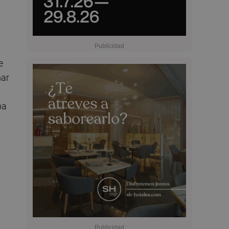
e
mar
ba