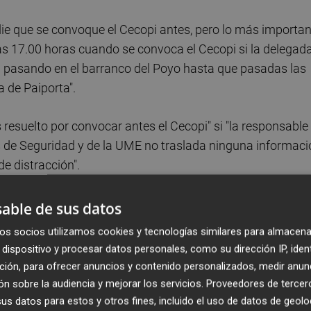
die que se convoque el Cecopi antes, pero lo más importan
las 17.00 horas cuando se convoca el Cecopi si la delegad
a pasando en el barranco del Poyo hasta que pasadas las
a de Paiporta".
resuelto por convocar antes el Cecopi" si "la responsable
s de Seguridad y de la UME no traslada ninguna informaci
e distracción".
 crea bulos y miente sobre lo que estaba pasando para
able de sus datos
acoso, de ataques y de insultos, especialmente contra el
os socios utilizamos cookies y tecnologías similares para almacena
e la CHJ y desviar así la atención", ha declarado.
dispositivo y procesar datos personales, como su dirección IP, iden
ción, para ofrecer anuncios y contenido personalizados, medir anun
ión, con la obligación de decir la verdad, se ha demostra
n sobre la audiencia y mejorar los servicios.
Proveedores de tercer
ión del barranco del Poyo como llevamos la Generalitat
s datos para estos y otros fines, incluido el uso de datos de geolo