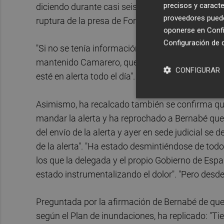
precisos y caracte
diciendo durante casi seis meses", y que no se ma
proveedores pueden
ruptura de la presa de Forata.
oponerse en
Confi
Configuración de 
"Si no se tenía información no se podía alertar 
mantenido Camarero, que se ha preguntado "cómo 
CONFIGURAR
esté en alerta todo el día".
Asimismo, ha recalcado también se confirma qu
mandar la alerta y ha reprochado a Bernabé que d
del envío de la alerta y ayer en sede judicial se
de la alerta". "Ha estado desmintiéndose de tod
los que la delegada y el propio Gobierno de Es
estado instrumentalizando el dolor". "Pero desd
Preguntada por la afirmación de Bernabé de que c
según el Plan de inundaciones, ha replicado: "Tie