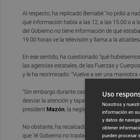
Al respecto, ha replicado Bernabé "no pidió a na
qué información había a las 12, a las 15.00 o a 
del Gobierno no tiene información de qué estab
19.00 horas ve la televisión y llama a la alcaldes
En ese sentido, ha cuestionado "qué hubiésemos 
las agencias estatales, de las Fuerzas y Cuerpo
y le ha recriminado: "Vuelve a ser una maniobra d
"Sin embargo durante casi seis meses manipula,
Uso respons
desviar la atención y tapar con una campaña de 
Nosotros y nuestr
president
Mazón
, la negligencia de la Aemet y d
información en su 
y datos de navega
No obstante, ha recalcado que con esta declarac
obtener informació
que "el Gobierno no trasladó al Cecopi la situac
pueden procesar su