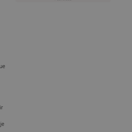
que
ir
je