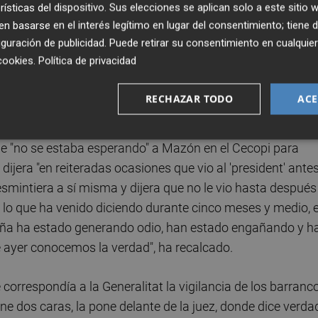
rísticas del dispositivo. Sus elecciones se aplican solo a este sitio
ndó la alerta Es Alert por el barranco, sino por la posible
 basarse en el interés legítimo en lugar del consentimiento; tiene 
guración de publicidad
. Puede retirar su consentimiento en cualqu
cookies
.
Política de privacidad
de lo que estaba pasando en el barranco del Poyo", ha
es posible que quien tiene y quien avisa de la alerta no
RECHAZAR TODO
ACE
e "no se estaba esperando" a Mazón en el Cecopi para
ijera "en reiteradas ocasiones que vio al 'president' ante
 desmintiera a sí misma y dijera que no le vio hasta después
o lo que ha venido diciendo durante cinco meses y medio, 
paña ha estado generando odio, han estado engañando y h
e ayer conocemos la verdad", ha recalcado.
orrespondía a la Generalitat la vigilancia de los barranc
ne dos caras, la pone delante de la juez, donde dice verda