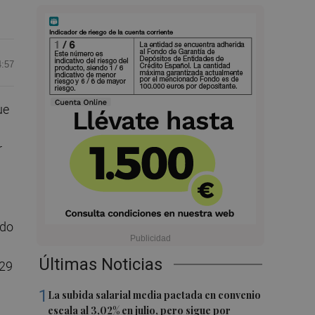
4:57
ue
r
ido
Últimas Noticias
 29
1
La subida salarial media pactada en convenio
escala al 3,02% en julio, pero sigue por