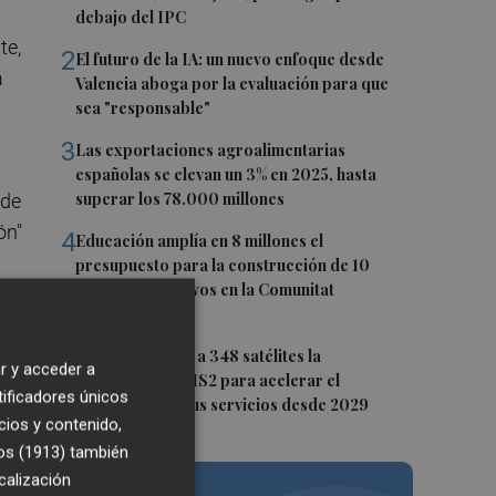
debajo del IPC
te,
2
El futuro de la IA: un nuevo enfoque desde
a
Valencia aboga por la evaluación para que
sea "responsable"
3
Las exportaciones agroalimentarias
españolas se elevan un 3% en 2025, hasta
superar los 78.000 millones
 de
ón"
4
Educación amplía en 8 millones el
presupuesto para la construcción de 10
centros educativos en la Comunitat
Valenciana
5
Bruselas amplía a 348 satélites la
r y acceder a
constelación IRIS2 para acelerar el
tificadores únicos
despliegue de sus servicios desde 2029
cios y contenido,
do
os (1913)
también
calización