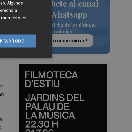
Suscríbete al canal
 web. Algunos
derecho a
de Whatsapp
ier momento en
Siempre al día de las últimas
noticias
¡Quiero suscribirme!
PTAR TODO
s
en
an
os
d,