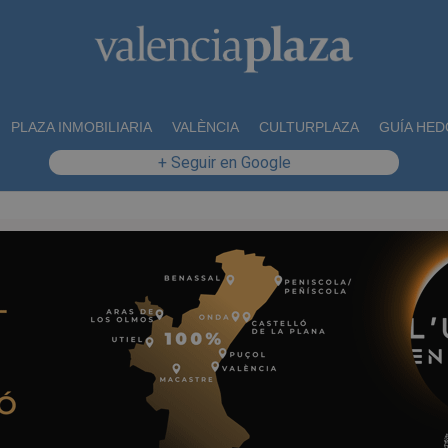
PLAZA INMOBILIARIA
VALÈNCIA
CULTURPLAZA
GUÍA HED
+ Seguir en Google