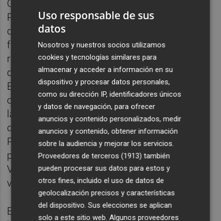
Camps ha remarcado que es militante del
Uso responsable de sus
Partido Popular desde el 1982 y ha
datos
destacado sus "muestras de lealtad" a la
formación "dando 3 mayorías absolutas y
Nosotros y nuestros socios utilizamos
cookies y tecnologías similares para
renunciando absolutamente a todo a favor
almacenar y acceder a información en su
del PP de la Comunitat Valenciana y de
dispositivo y procesar datos personales,
España". "Durante 15 años soportando una
como su dirección IP, identificadores únicos
campaña brutal y no diciendo nada malo de
y datos de navegación, para ofrecer
la justicia ni de la política ni de España", ha
anuncios y contenido personalizados, medir
destacado a lo largo de su discurso en el
anuncios y contenido, obtener información
Palau Alameda. "Tengo pasión por este
sobre la audiencia y mejorar los servicios.
partido y por el futuro de la Comunitat
Proveedores de terceros (1913)
también
Valenciana, por eso estoy aquí con todos
pueden procesar sus datos para estos y
otros fines, incluido el uso de datos de
vosotros", ha apostillado Camps.
geolocalización precisos y características
del dispositivo. Sus elecciones se aplican
El expresidente, pese a sus "muestras de
solo a este sitio web. Algunos proveedores