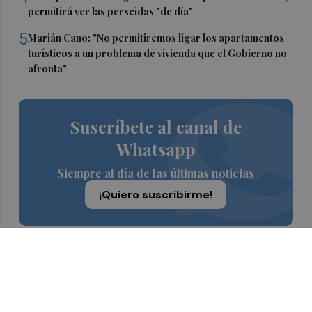
permitirá ver las perseidas "de día"
5
Marián Cano: "No permitiremos ligar los apartamentos
turísticos a un problema de vivienda que el Gobierno no
afronta"
Suscríbete al canal de
Whatsapp
Siempre al día de las últimas noticias
¡Quiero suscribirme!