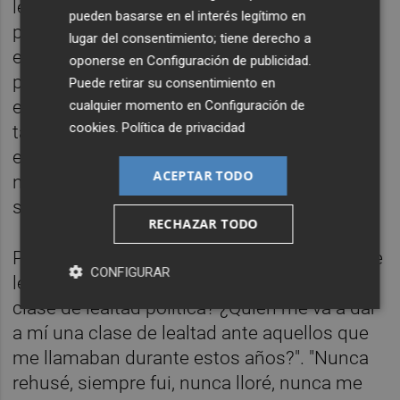
lealtad", ha cuestionado que Feijóo dijese el
pueden basarse en el interés legítimo en
pasado fin de semana en el Congreso
lugar del consentimiento; tiene derecho a
extraordinario del PP que "allí estaba todo el
oponerse en
Configuración de publicidad
.
partido y toda la gente que había construido
Puede retirar su consentimiento en
el partido", mientras que él "y otros que
cualquier momento en
Configuración de
cookies
.
Política de privacidad
también construimos el partido no
estábamos allí": "Tampoco me he quejado
ACEPTAR TODO
nunca incluso de ese tipo de reflexiones", ha
subrayado.
RECHAZAR TODO
Por todo ello, ha proclamado: "¿No os parece
CONFIGURAR
lealtad? ¿Pero quién me va a dar a mí una
clase de lealtad política? ¿Quién me va a dar
a mí una clase de lealtad ante aquellos que
me llamaban durante estos años?". "Nunca
rehusé, siempre fui, nunca lloré, nunca me