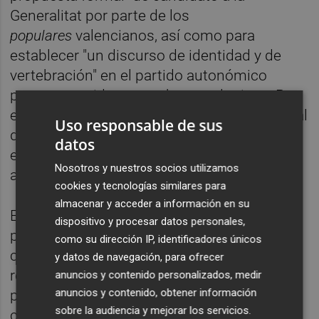
Generalitat por parte de los
populares
valencianos, así como para
establecer "un discurso de identidad y de
vertebración" en el partido autonómico
porque considera que ahora no lo tiene. Por
ello, Camps ha pedido a la dirección nacional
Uso responsable de sus
del partido que no deje "inerme, sin
datos
estructura ni organización" al PP
Nosotros y nuestros socios utilizamos
autonómico.
cookies y tecnologías similares para
almacenar y acceder a información en su
El expresidente ha asegurado que está
dispositivo y procesar datos personales,
preparado para la convocatoria de un
como su dirección IP, identificadores únicos
congreso y que ya ha logrado el suficiente
y datos de navegación, para ofrecer
respaldo "con nombres y apellidos" como
anuncios y contenido personalizados, medir
anuncios y contenido, obtener información
para poder optar al 80% de los
sobre la audiencia y mejorar los servicios.
compromisarios en un eventual congreso.