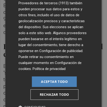
Proveedores de terceros (1913)
también
En este sentido, ha planteado que, si el
pueden procesar sus datos para estos y
congreso acaba estando formado por unos
otros fines, incluido el uso de datos de
900 compromisarios, alrededor del 80% de
geolocalización precisos y características
esta cifra podría cubrirse con candidatos
del dispositivo. Sus elecciones se aplican
que apoyasen a Francisco Camps.
solo a este sitio web. Algunos proveedores
pueden basarse en el interés legítimo en
Reconoce que podría perder el
lugar del consentimiento; tiene derecho a
oponerse en
Configuración de publicidad
.
congreso
Puede retirar su consentimiento en
cualquier momento en
Configuración de
En todo caso, Camps ha reconocido que,
cookies
.
Política de privacidad
"seguramente", el congreso regional lo
termine ganando "el otro candidato" que se
ACEPTAR TODO
presente, algo que aceptará "con absoluta
deportividad". No obstante, ha considerado
RECHAZAR TODO
que debe "haber debate interno dentro del
partido" y cree que puede ser "un