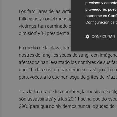
precisos y caracte
proveedores pueden
Los familiares de las víctimas han portado camis
oponerse en
Confi
fallecidos y con el mensaje 'No han mort, l'han 
Configuración de 
víctimas, han caminado en fila, al ritmo de dolç
dimisión' y 'El president a Picassent'.
CONFIGURAR
En medio de la plaza, han hecho un amplio círcu
nostres de fang, les seues de sang', con imágen
afectados han levantado los nombres de sus fam
uno. "Todas sus tumbas serán su castigo eterno
portavoces, a lo que han seguido gritos de 'Mazó
Tras la lectura de los nombres, la música de do
són assassinats' y a las 20:11 se ha podido escu
29O, "para que no olvidemos nunca lo sucedido, 