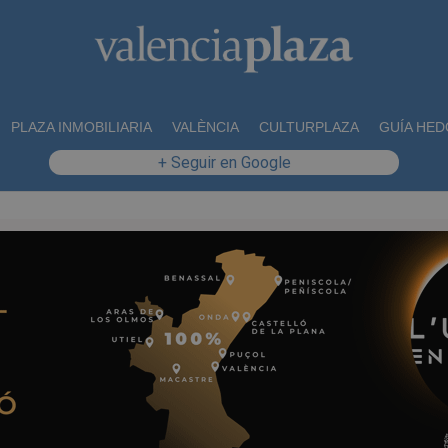
PLAZA INMOBILIARIA
VALÈNCIA
CULTURPLAZA
GUÍA HED
+ Seguir en Google