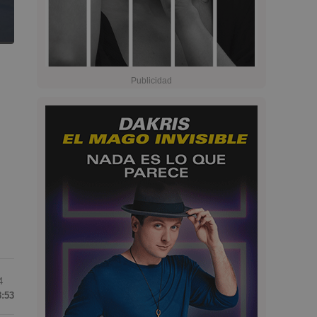
4
8:53