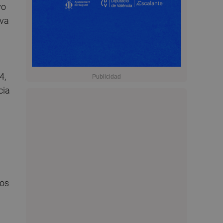
yo
 va
4,
cia
ros