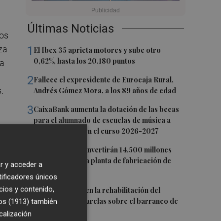
Últimas Noticias
los
za
1
El Ibex 35 aprieta motores y sube otro
0,62%, hasta los 20.180 puntos
la
2
Fallece el expresidente de Eurocaja Rural,
.
Andrés Gómez Mora, a los 89 años de edad
3
CaixaBank aumenta la dotación de las becas
para el alumnado de escuelas de música a
275.000 euros en el curso 2026-2027
o
4
Tesla y SpaceX invertirán 14.500 millones
las
para construir la planta de fabricación de
r y acceder a
chips Terafab
 a
tificadores únicos
5
cios y contenido,
L'Eliana avanza en la rehabilitación del
s
puente y las pasarelas sobre el barranco de
os (1913)
también
Mandor
calización