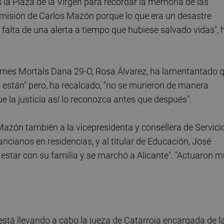
la Plaza de la Virgen para recordar la memoria de las
imisión de Carlos Mazón porque lo que era un desastre
falta de una alerta a tiempo que hubiese salvado vidas", 
íctimes Mortals Dana 29-O, Rosa Álvarez, ha lamentantado 
 están" pero, ha recalcado, "no se murieron de manera
e la justicia así lo reconozca antes que después".
Mazón también a la vicepresidenta y consellera de Servici
cianos en residencias, y al titular de Educación, José
 estar con su familia y se marchó a Alicante". "Actuaron 
stá llevando a cabo la jueza de Catarroja encargada de l