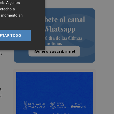
 web. Algunos
derecho a
ier momento en
Suscríbete al canal
de Whatsapp
PTAR TODO
Siempre al día de las últimas
noticias
¡Quiero suscribirme!
s
s,
l