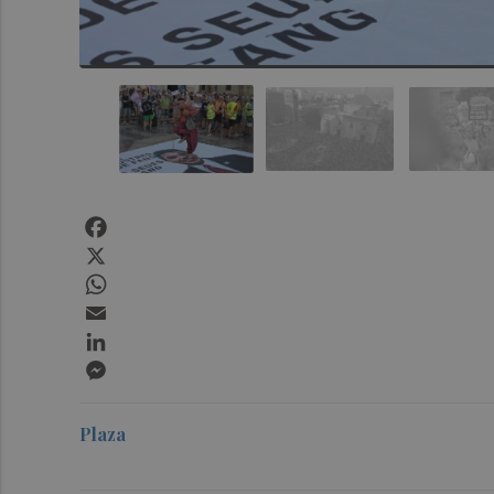
Facebook
X
WhatsApp
Email
LinkedIn
Messenger
Plaza