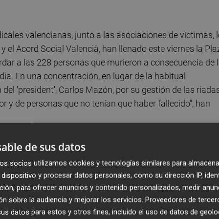
icales valencianas, junto a las asociaciones de víctimas, 
 el Acord Social Valencià, han llenado este viernes la Pla
ordar a las 228 personas que murieron a consecuencia de 
a. En una concentración, en lugar de la habitual
del 'president', Carlos Mazón, por su gestión de las riadas
r y de personas que no tenían que haber fallecido", han
vincia de Valencia, las entidades convocantes han querid
able de sus datos
228 víctimas mortales directas por la tragedia --una de el
os socios utilizamos cookies y tecnologías similares para almacena
trabajadores fallecidos durante los trabajos postdana--,
dispositivo y procesar datos personales, como su dirección IP, iden
icia y reparación", porque "el duelo y la dignidad de las
ción, para ofrecer anuncios y contenido personalizados, medir anun
ión han participado unas 2.000 personas, según las cifra
n sobre la audiencia y mejorar los servicios.
Proveedores de tercer
s datos para estos y otros fines, incluido el uso de datos de geolo