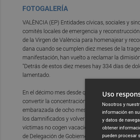
FOTOGALERÍA
VALÈNCIA (EP) Entidades cívicas, sociales y sind
comités locales de emergencia y reconstrucción y
de la Virgen de València para homenajear y rec
dana cuando se cumplen diez meses de la tragedi
manifestación, han vuelto a reclamar la dimisión 
"Detrás de estos diez meses hay 334 días de dolo
lamentado.
En el décimo mes desde que la dana asoló la pro
Uso respons
convertir la concentración en un homenaje a las 
Nosotros y nuestr
embarazada de ocho meses y medio, más los dos 
información en su 
los damnificados y volver a reclamar "verdad, just
y datos de navega
víctimas no cogen vacaciones". En la concentrac
obtener informació
pueden procesar su
de Delegación de Gobierno y Policía Local.