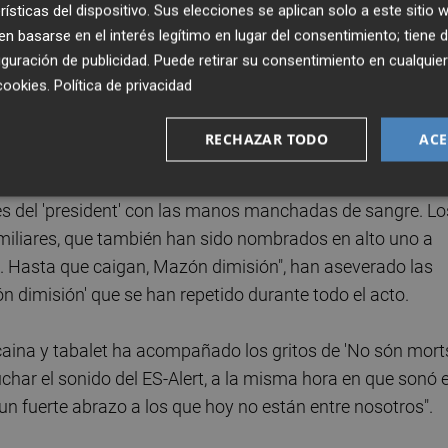
rísticas del dispositivo. Sus elecciones se aplican solo a este sitio
 basarse en el interés legítimo en lugar del consentimiento; tiene 
etas negras, algunas de ellas con las fotografías de los
guración de publicidad
. Puede retirar su consentimiento en cualqu
assassinat'. Con carteles blancos con los nombres de las
cookies
.
Política de privacidad
aina y tabalet y en medio de aplausos, gritos de 'Mazón
RECHAZAR TODO
ACE
lo, rodeando grandes carteles de 'Mazón criminal. Les
es del 'president' con las manos manchadas de sangre. Lo
iliares, que también han sido nombrados en alto uno a
. Hasta que caigan, Mazón dimisión", han aseverado las
n dimisión' que se han repetido durante todo el acto.
lçaina y tabalet ha acompañado los gritos de 'No són mort
char el sonido del ES-Alert, a la misma hora en que sonó e
un fuerte abrazo a los que hoy no están entre nosotros".