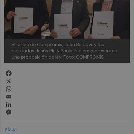
El síndic de Compromís, Joan Baldoví, y los
diputados Jesús Pla y Paula Espinosa presentan
una proposición de ley.
Foto: COMPROMÍS
Facebook
X
WhatsApp
Email
LinkedIn
Messenger
Plaza