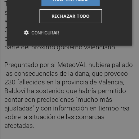
Tras defender que es una propuesta “de
sentido común” que debe contar “con el
RECHAZAR TODO
apoyo unánime” del resto de grupos de Les
Corts, el síndic se ha comprometido a poner
CONFIGURAR
el servicio en marcha si Compromís forma
parte del próximo gobierno valenciano.
Preguntado por si MeteoVAL hubiera paliado
las consecuencias de la dana, que provocó
230 fallecidos en la provincia de Valencia,
Baldoví ha sostenido que habría permitido
contar con predicciones “mucho más
ajustadas” y con información en tiempo real
sobre la situación de las comarcas
afectadas.