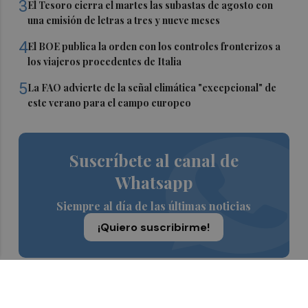
3
El Tesoro cierra el martes las subastas de agosto con
una emisión de letras a tres y nueve meses
4
El BOE publica la orden con los controles fronterizos a
los viajeros procedentes de Italia
5
La FAO advierte de la señal climática "excepcional" de
este verano para el campo europeo
Suscríbete al canal de
Whatsapp
Siempre al día de las últimas noticias
¡Quiero suscribirme!