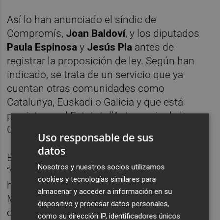
Así lo han anunciado el síndic de
Compromís,
Joan Baldoví
, y los diputados
Paula Espinosa
y
Jesús Pla
antes de
registrar la proposición de ley. Según han
indicado, se trata de un servicio que ya
cuentan otras comunidades como
Catalunya, Euskadi o Galicia y que está
previsto en el Estatut d’Autonomia de la
Comunitat Valenciana.
Uso responsable de sus
datos
Baldoví, quien ha destacado que su
Nosotros y nuestros socios utilizamos
“vocación escondida” siempre ha sido ser
cookies y tecnologías similares para
hombre del tiempo, ha explicado que
almacenar y acceder a información en su
MeteoVAL se propone como un servicio que
dispositivo y procesar datos personales,
colabore con Aemet, las universidades
como su dirección IP, identificadores únicos