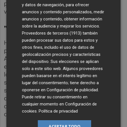
públicas valencianas y asociaciones
y datos de navegación, para ofrecer
vinculadas a la meteorología.
anuncios y contenido personalizados, medir
anuncios y contenido, obtener información
"No queremos duplicidades"
sobre la audiencia y mejorar los servicios.
Proveedores de terceros (1913)
también
pueden procesar sus datos para estos y
Ha remarcado que no ha tratado la
otros fines, incluido el uso de datos de
propuesta con el delegado territorial de
geolocalización precisos y características
Aemet,
José Ángel Núñez
, pero sí con
del dispositivo. Sus elecciones se aplican
expertos en materia de meteorología como
solo a este sitio web. Algunos proveedores
los de Avamet. Además, ha insistido en que
pueden basarse en el interés legítimo en
su intención es complementar a Aemet y no
lugar del consentimiento; tiene derecho a
sustituirla: “No queremos duplicidades,
oponerse en
Configuración de publicidad
.
Puede retirar su consentimiento en
queremos colaboración y complementarnos
cualquier momento en
Configuración de
con un servicio propio tal como ya tienen
cookies
.
Política de privacidad
otras autonomías”.
ACEPTAR TODO