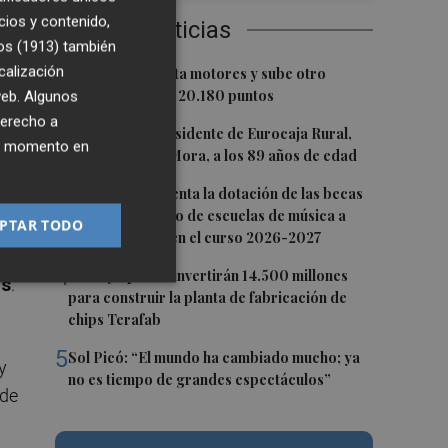
cios y contenido,
Últimas Noticias
os (1913)
también
1
calización
El Ibex 35 aprieta motores y sube otro
0,62%, hasta los 20.180 puntos
 web. Algunos
derecho a
2
Fallece el expresidente de Eurocaja Rural,
ier momento en
Andrés Gómez Mora, a los 89 años de edad
3
CaixaBank aumenta la dotación de las becas
usó
para el alumnado de escuelas de música a
PTAR TODO
n
275.000 euros en el curso 2026-2027
4
Tesla y SpaceX invertirán 14.500 millones
es
.
para construir la planta de fabricación de
chips Terafab
5
Sol Picó: “El mundo ha cambiado mucho; ya
y
no es tiempo de grandes espectáculos”
 de