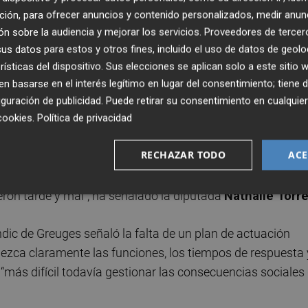
amadas al 112 y muchas vidas no se habrían perdido”, ha
ción, para ofrecer anuncios y contenido personalizados, medir anun
doví
, quien ha sostenido que “una consellera más no
n sobre la audiencia y mejorar los servicios.
Proveedores de tercer
s datos para estos y otros fines, incluido el uso de datos de geolo
rísticas del dispositivo. Sus elecciones se aplican solo a este sitio
opone modificar las leyes valencianas 3/2019, de servicios
 basarse en el interés legítimo en lugar del consentimiento; tiene 
il y gestión de emergencias.
guración de publicidad
. Puede retirar su consentimiento en cualqu
cookies
.
Política de privacidad
riencia vivida por el pueblo valenciano en la dana, que ca
RECHAZAR TODO
ACE
ación del sistema público de servicios sociales en la gestió
 la prevención de la catástrofe y la atención a los
eron tarde y mal", ha señalado la diputada
Nathalie Torr
dic de Greuges señaló la falta de un plan de actuación
ezca claramente las funciones, los tiempos de respuesta 
más difícil todavía gestionar las consecuencias sociales