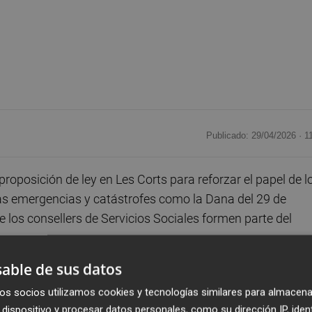
Publicado: 29/04/2026 ·
1
posición de ley en Les Corts para reforzar el papel de l
 las emergencias y catástrofes como la Dana del 29 de
 los consellers de Servicios Sociales formen parte del
able de sus datos
vicios Sociales durante la Dana y actualmente responsabl
os socios utilizamos cookies y tecnologías similares para almacena
ra estado ahí, en el Cecopi, probablemente no se habría id
dispositivo y procesar datos personales, como su dirección IP, iden