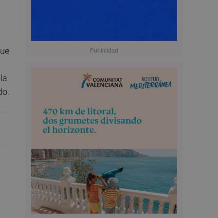
que
la
do.