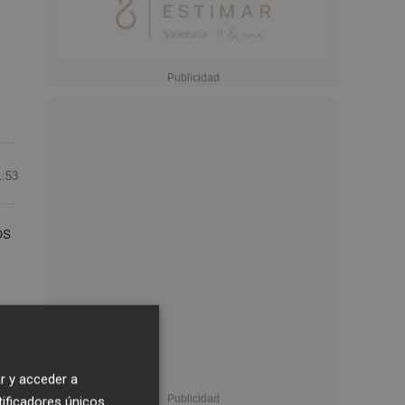
1:53
os
e
r y acceder a
o
tificadores únicos