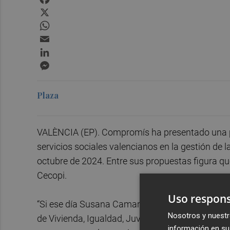
X
WhatsApp
Email
LinkedIn
Messenger
Plaza
VALÈNCIA (EP). Compromís ha presentado una pro
servicios sociales valencianos en la gestión de
octubre de 2024. Entre sus propuestas figura que
Cecopi.
Uso respons
“Si ese día Susana Camarero [consellera de Ser
Nosotros y nuestr
de Vivienda, Igualdad, Juventud y Empleo] hubie
información en su 