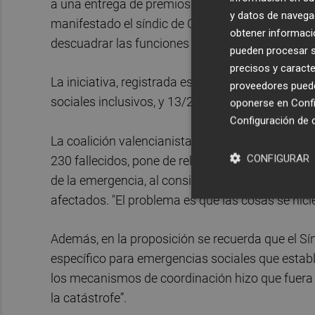
a una entrega de premios ante el volumen de ll
y datos de navega
manifestado el síndic de Compromís,
Joan Bal
obtener informació
descuadrar las funciones del Cecopi”.
pueden procesar su
precisos y caracte
La iniciativa, registrada este pasado martes, pr
proveedores pueden
sociales inclusivos, y 13/2010 de protección civ
oponerse en
Confi
Configuración de 
La coalición valencianista considera que la expe
CONFIGURAR
230 fallecidos, pone de relieve la falta de integr
de la emergencia, al considerar que se entorpeció
afectados. "El problema es que las cosas se hici
Además, en la proposición se recuerda que el Sín
específico para emergencias sociales que establ
los mecanismos de coordinación hizo que fuera “
la catástrofe”.