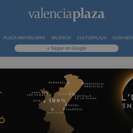
PLAZA INMOBILIARIA
VALÈNCIA
CULTURPLAZA
GUÍA HED
+ Seguir en Google