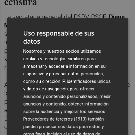
censura
La secretaria general del PSPV-PSOE,
Diana
Morant
, ha señalado que cree que los
Uso responsable de sus
socialistas son "el único partido" que puede
datos
impulsar una moción de censura contra el
presidente de la Diputación de Valencia,
Nosotros y nuestros socios utilizamos
Vicent Mompó, por el número de miembros
cookies y tecnologías similares para
almacenar y acceder a información en su
requeridos para ello.
dispositivo y procesar datos personales,
como su dirección IP, identificadores únicos
Así se ha manifestado este viernes la líder de
y datos de navegación, para ofrecer
los socialistas valencianos en rueda de
anuncios y contenido personalizados, medir
prensa, al ser preguntada por si el PSPV
anuncios y contenido, obtener información
apoyaría una moción de censura en la
sobre la audiencia y mejorar los servicios.
Diputación si la presentara otro partido de la
Proveedores de terceros (1913)
también
corporación.
pueden procesar sus datos para estos y
otros fines, incluido el uso de datos de