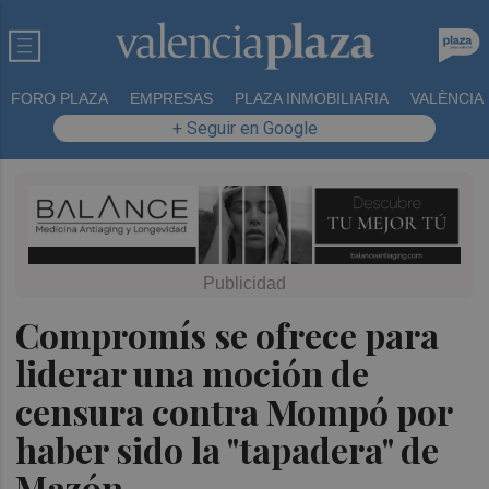
FORO PLAZA
EMPRESAS
PLAZA INMOBILIARIA
VALÈNCIA
+ Seguir en Google
Compromís se ofrece para
liderar una moción de
censura contra Mompó por
haber sido la "tapadera" de
Mazón