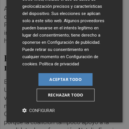
geolocalización precisos y características
Al respecto, Morant ha señalado que cree
del dispositivo. Sus elecciones se aplican
que, "al igual que ocurre en Les Corts", el
solo a este sitio web. Algunos proveedores
PSPV es "el único partido que puede
pueden basarse en el interés legítimo en
impulsarla por el número de miembros que
lugar del consentimiento; tiene derecho a
han de impulsar la moción".
oponerse en
Configuración de publicidad
.
Puede retirar su consentimiento en
Ens Uneix no apoyará la
cualquier momento en
Configuración de
cookies
.
Política de privacidad
moción
ACEPTAR TODO
El alcalde de Ontinyent y dirigente de Ens
Uneix, Jorge Rodríguez, ha asegurado este
RECHAZAR TODO
viernes que su formación no apoyará la
moción de censura que ha anunciado
CONFIGURAR
Compromís en la Diputación de Valencia
porque la coalición tampoco apoyó a la