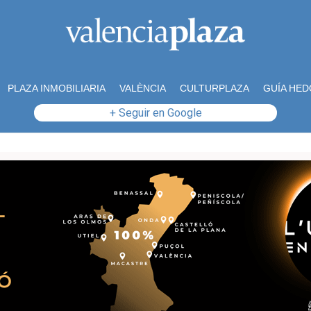
PLAZA INMOBILIARIA
VALÈNCIA
CULTURPLAZA
GUÍA HED
+ Seguir en Google