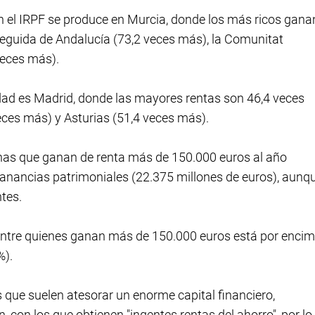
 el IRPF se produce en Murcia, donde los más ricos gana
eguida de Andalucía (73,2 veces más), la Comunitat
veces más).
ad es Madrid, donde las mayores rentas son 46,4 veces
veces más) y Asturias (51,4 veces más).
nas que ganan de renta más de 150.000 euros al año
 ganancias patrimoniales (22.375 millones de euros), aunq
ntes.
l entre quienes ganan más de 150.000 euros está por enci
%).
 que suelen atesorar un enorme capital financiero,
 con los que obtienen "ingentes rentas del ahorro", por lo