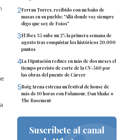
n
2
Ferran Torres, recibido con un baño de
masas en su pueblo: "Allá donde voy siempre
digo que soy de Foios"
3
El Ibex 35 sube un 2% la primera semana de
agosto tras conquistar los históricos 20.000
puntos
4
La Diputación reduce en más de dos meses el
tiempo previsto de corte de la CV-560 por
las obras del puente de Càrcer
ue
5
Roig Arena estrena un festival de house de
más de 10 horas con Folamour, Dan Shake o
The Basement
ma
Suscríbete al canal