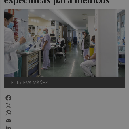
Foto: EVA MÁÑEZ
Facebook
X
WhatsApp
Email
LinkedIn