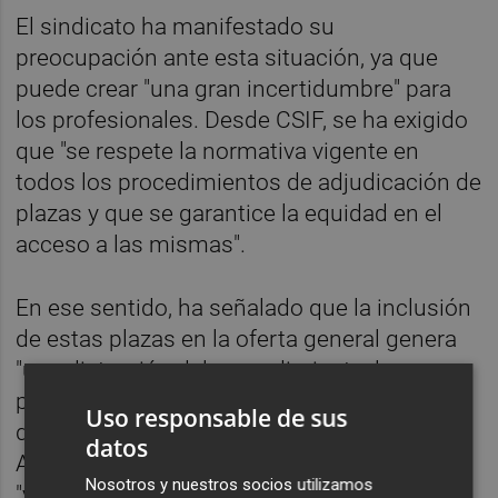
El sindicato ha manifestado su
preocupación ante esta situación, ya que
puede crear "una gran incertidumbre" para
los profesionales. Desde CSIF, se ha exigido
que "se respete la normativa vigente en
todos los procedimientos de adjudicación de
plazas y que se garantice la equidad en el
acceso a las mismas".
En ese sentido, ha señalado que la inclusión
de estas plazas en la oferta general genera
"una distorsión del procedimiento, lo que
puede dar lugar a situaciones de
Uso responsable de sus
desigualdad en el acceso a los destinos".
datos
Además, ha advertido de que este proceder
Nosotros y nuestros socios utilizamos
"va en contra de los principios de los