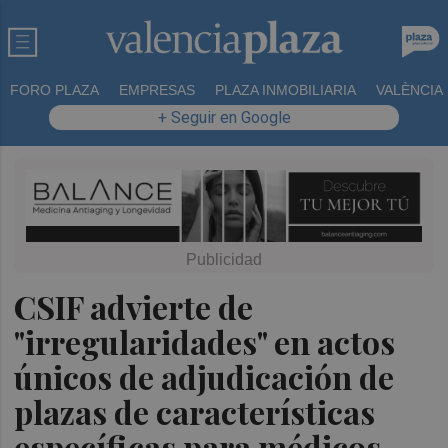
FORO PLAZA
EMPRESAS
PLAZA INMOBILIARIA
VALÈNCIA
+ Seguir en Google
CSIF advierte de
"irregularidades" en actos
únicos de adjudicación de
plazas de características
específicas para médicos