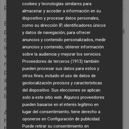
cookies y tecnologías similares para
procesos selectivos en la normativa vigente".
almacenar y acceder a información en su
dispositivo y procesar datos personales,
En este línea, ha recalcado que "comparte la
como su dirección IP, identificadores únicos
preocupación y disconformidad por parte del
y datos de navegación, para ofrecer
colectivo por el tiempo y el esfuerzo
anuncios y contenido personalizados, medir
anuncios y contenido, obtener información
invertido para lograr esa formación y no
sobre la audiencia y mejorar los servicios.
verse reconocidos" y ha exigido que "se
Proveedores de terceros (1913)
también
respete rigurosamente la normativa y los
pueden procesar sus datos para estos y
procedimientos adecuados en todos los
otros fines, incluido el uso de datos de
actos de adjudicación de plazas, para
geolocalización precisos y características
asegurar un acceso justo y transparente a
del dispositivo. Sus elecciones se aplican
las mismas".
solo a este sitio web. Algunos proveedores
pueden basarse en el interés legítimo en
lugar del consentimiento; tiene derecho a
Además, ha criticado que este proceso "se
oponerse en
Configuración de publicidad
.
ha prolongado de manera excesiva", lo que
Puede retirar su consentimiento en
ha generado "una falta de transparencia y