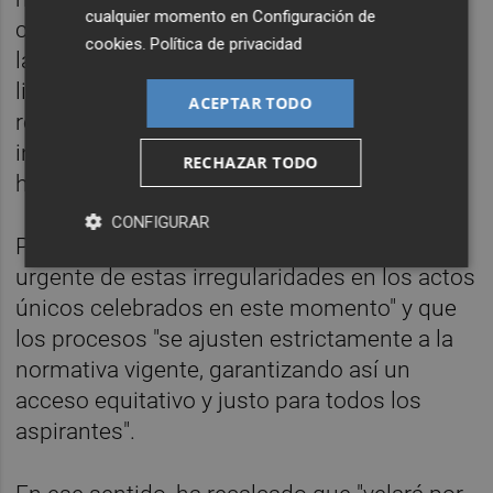
cualquier momento en
Configuración de
confusión entre los profesionales de todas
cookies
.
Política de privacidad
las categorías" que "se han visto obligados a
lidiar con constantes cambios y
ACEPTAR TODO
rectificaciones en los listados, lo que ha
incrementado la frustración y desconfianza
RECHAZAR TODO
hacia el sistema".
CONFIGURAR
Por todo ello, ha exigido "una solución
urgente de estas irregularidades en los actos
únicos celebrados en este momento" y que
los procesos "se ajusten estrictamente a la
normativa vigente, garantizando así un
acceso equitativo y justo para todos los
aspirantes".