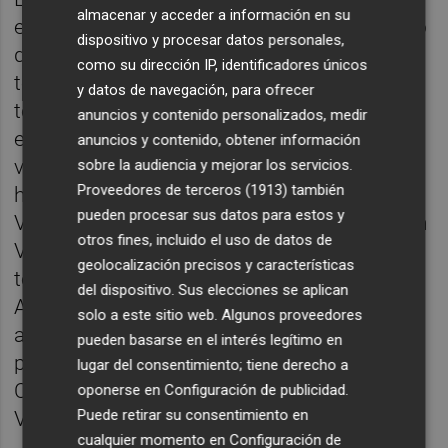
almacenar y acceder a información en su
enmiendas a esta iniciativa, como es el caso
dispositivo y procesar datos personales,
de la creación de un comité científico-
como su dirección IP, identificadores únicos
técnico independiente y que las acciones en
y datos de navegación, para ofrecer
torno a esta efeméride se desarrollen "con
anuncios y contenido personalizados, medir
especial atención al valenciano como
anuncios y contenido, obtener información
vehículo de difusión cultural y al patrimonio
sobre la audiencia y mejorar los servicios.
Proveedores de terceros (1913)
también
histórico propio de la Comunitat
pueden procesar sus datos para estos y
Valenciana". También proponen organizar en
otros fines, incluido el uso de datos de
València un acto conjunto de los antiguos
geolocalización precisos y características
territorios que formaban la Corona de
del dispositivo. Sus elecciones se aplican
Aragón en conmemoración del 750
solo a este sitio web. Algunos proveedores
aniversario de la muerte de Jaume I, con la
pueden basarse en el interés legítimo en
presencia de los gobiernos de Aragón,
lugar del consentimiento; tiene derecho a
Cataluña, Islas Baleares y la Comunitat
oponerse en
Configuración de publicidad
.
Puede retirar su consentimiento en
Valenciana.
cualquier momento en
Configuración de