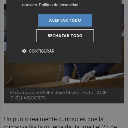
cookies
.
Política de privacidad
ACEPTAR TODO
RECHAZAR TODO
CONFIGURAR
El diputado del PSPV José Chulvi. -
Foto: JOSÉ
CUÉLLAR/CORTS
Un punto realmente curioso es que la
iniciativa fija la muerte de Jaume I el 27 de