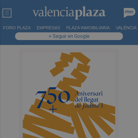
FORO PLAZA
EMPRESAS
PLAZA INMOBILIARIA
VALÈNCIA
+ Seguir en Google