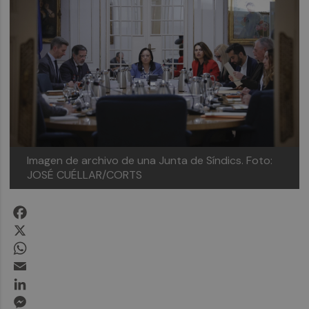
Imagen de archivo de una Junta de Síndics.
Foto:
JOSÉ CUÉLLAR/CORTS
Facebook
X
WhatsApp
Email
LinkedIn
Messenger