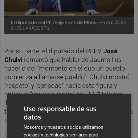
El diputado del PP Alejo Font de Mora. -
Foto: JOSÉ
CUÉLLAR/CORTS
Por su parte, el diputado del PSPV
José
Chulvi
remarcó que hablar de Jaume I es
hacerlo del "momento en el que un pueblo
comienza a llamarse pueblo". Chulvi mostró
"respeto" y "seriedad" hacia esta figura y
criticó el "anuncio tardío" del PP: "Ustedes
llevan la declaración en abril, eso es llegar
Uso responsable de sus
tarde y muestra improvisación política y falta
datos
de respecto", afeó.
Nosotros y nuestros socios utilizamos
cookies y tecnologías similares para
Los socialistas, de hecho, plantean varias