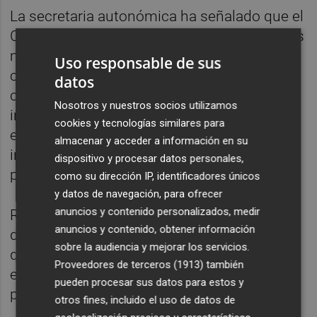
La secretaria autonómica ha señalado que el
Cecopi también ha hecho una revisión de las
misiones que se están llevando a cabo en
Uso responsable de sus
cada uno de los municipios: "Después de
datos
cien días seguimos trabajando con
Nosotros y nuestros socios utilizamos
intensidad para acabar baldeos, retirada de
cookies y tecnologías similares para
enseres que quedan en las campas y de
almacenar y acceder a información en su
intentar volver a la situación más normal
dispositivo y procesar datos personales,
posible", ha detallado.
como su dirección IP, identificadores únicos
y datos de navegación, para ofrecer
anuncios y contenido personalizados, medir
Rodríguez ha explicado que el 97 por ciento
anuncios y contenido, obtener información
de los garajes ya se han limpiado y que
sobre la audiencia y mejorar los servicios.
quedan unos 12 o 15 en los que no se ha
Proveedores de terceros (1913)
también
entrado, "pero estamos cerca del final
pueden procesar sus datos para estos y
porque avanzamos a buen ritmo".
otros fines, incluido el uso de datos de