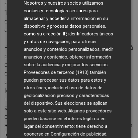
Nosotros y nuestros socios utilizamos
normativa vigente en igualdad de género e
cookies y tecnologías similares para
"identificar y eliminar obstáculos que
almacenar y acceder a información en su
dificulten la igualdad de trato y
dispositivo y procesar datos personales,
oportunidades" entre mujeres y hombres.
como su dirección IP, identificadores únicos
y datos de navegación, para ofrecer
Respecto a su composición, el órgano estará
anuncios y contenido personalizados, medir
presidido por la persona titular de la
anuncios y contenido, obtener información
conselleria con competencias en igualdad,
sobre la audiencia y mejorar los servicios.
Proveedores de terceros (1913)
también
que, en la actualidad, es la Vicepresidencia
pueden procesar sus datos para estos y
primera y Conselleria de Servicios Sociales,
otros fines, incluido el uso de datos de
Igualdad y Vivienda. Además, contará con
geolocalización precisos y características
una vicepresidencia y varias vocalías
del dispositivo. Sus elecciones se aplican
asignadas a representantes de las distintas
solo a este sitio web. Algunos proveedores
consellerias, de forma que se garantice "una
pueden basarse en el interés legítimo en
actuación transversal y coordinada" en todas
lugar del consentimiento; tiene derecho a
las áreas de la Generalitat.
oponerse en
Configuración de publicidad
.