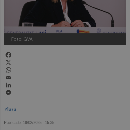
Foto: GVA
Facebook
X
WhatsApp
Email
LinkedIn
Messenger
Plaza
Publicado: 18/02/2025 ·
15:35