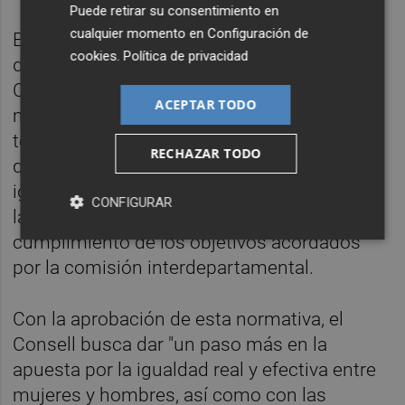
Puede retirar su consentimiento en
cualquier momento en
Configuración de
El decreto contempla la creación, en el seno
cookies
.
Política de privacidad
de la Comisión Interdepartamental, de la
Comisión Técnica para la Igualdad entre la
ACEPTAR TODO
misma será prestar apoyo y asesoramiento
técnico para la consecución de los objetivos
RECHAZAR TODO
que marca la normativa en materia de
igualdad, además de impulsar y coordinar
CONFIGURAR
las actuaciones destinadas a lograr el
cumplimiento de los objetivos acordados
por la comisión interdepartamental.
Con la aprobación de esta normativa, el
Consell busca dar "un paso más en la
apuesta por la igualdad real y efectiva entre
mujeres y hombres, así como con las