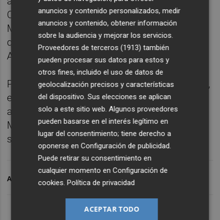
autonómico de Economía mientras que
anuncios y contenido personalizados, medir
Cuenca fue designado en diciembre por
anuncios y contenido, obtener información
Mazón como asesor de su oficina de apoyo,
sobre la audiencia y mejorar los servicios.
que se encuentra situada en la ciudad de
Proveedores de terceros (1913)
también
Alicante.
pueden procesar sus datos para estos y
otros fines, incluido el uso de datos de
Posteriormente, a finales del pasado febrero,
geolocalización precisos y características
el PP incorporó a Santiago Lumbreras como
del dispositivo. Sus elecciones se aplican
solo a este sitio web. Algunos proveedores
asesor en la Federación Valenciana de
pueden basarse en el interés legítimo en
Municipios y Provincias (FVMP) y ahora ha
lugar del consentimiento; tiene derecho a
sido nombrado director general del Ivace.
oponerse en
Configuración de publicidad
.
Puede retirar su consentimiento en
cualquier momento en
Configuración de
ARCHIVADO EN
SANTIAGO LUMBRERAS
cookies
.
Política de privacidad
ACEPTAR TODO