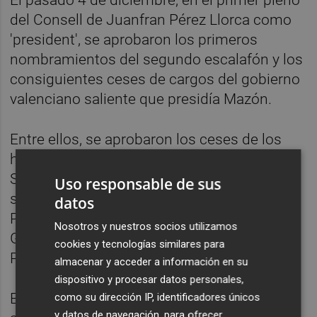
del Consell de Juanfran Pérez Llorca como
'president', se aprobaron los primeros
nombramientos del segundo escalafón y los
consiguientes ceses de cargos del gobierno
valenciano saliente que presidía Mazón.
Entre ellos, se aprobaron los ceses de los
hasta entonces altos cargos de Presidencia
Santiago Lumbreras, José Manuel Cuenca --
Uso responsable de sus
secretario autonómico del Gabinete del
datos
President y Comunicación-- y Cayetano
Nosotros y nuestros socios utilizamos
García --secretario autonómico de
cookies y tecnologías similares para
Presidencia--.
almacenar y acceder a información en su
dispositivo y procesar datos personales,
Este último pasó a ser nombrado secretario
como su dirección IP, identificadores únicos
y datos de navegación, para ofrecer