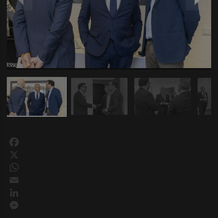
Facebook
X
WhatsApp
Email
LinkedIn
Messenger