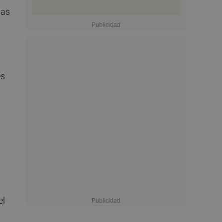
las
es
el