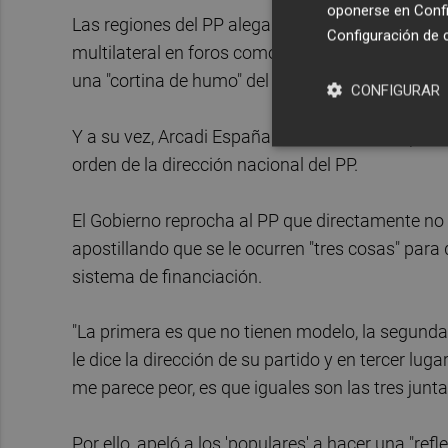
oponerse en
Confi
Las regiones del PP alegan que la reforma de l
Configuración de 
multilateral en foros como el Consejo de Polític
una "cortina de humo" del Gobierno.
CONFIGURAR
Y a su vez, Arcadi España ha criticado esta post
orden de la dirección nacional del PP.
El Gobierno reprocha al PP que directamente no
apostillando que se le ocurren "tres cosas" para
sistema de financiación.
"La primera es que no tienen modelo, la segunda e
le dice la dirección de su partido y en tercer lu
me parece peor, es que iguales son las tres junt
Por ello, apeló a los 'populares' a hacer una "ref