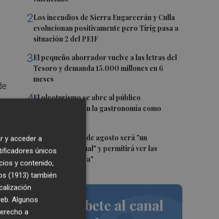
2
Los incendios de Sierra Engarcerán y Culla
evolucionan positivamente pero Tírig pasa a
situación 2 del PEIF
3
El pequeño ahorrador vuelve a las letras del
Tesoro y demanda 15.000 millones en 6
meses
de
4
El oleoturismo se abre al público
internacional con la gastronomía como
l
reclamo
5
El eclipse del 12 de agosto será "un
r y acceder a
espectáculo visual" y permitirá ver las
tificadores únicos
perseidas "de día"
cios y contenido,
os (1913)
también
calización
on
 web. Algunos
Suscríbete al canal
derecho a