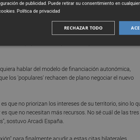
guración de publicidad
. Puede retirar su consentimiento en cualqu
a financiación autonómica se debe abordar de manera
cookies
.
Política de privacidad
a Fiscal y Financiera, además de denunciar que se trata de
RECHAZAR TODO
ACE
ura de los 'populares', sospechando que se trata de una
 quiera hablar del modelo de financiación autonómica,
 que los 'populares' rechacen de plano negociar el nuevo
s que no priorizan los intereses de su territorio, sino lo q
gar es que no necesitan más recursos. No sé cuál de las tres
as", sostuvo Arcadi España.
lexión" para finalmente acudir a estas citas bilaterales