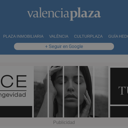
PLAZA INMOBILIARIA
VALÈNCIA
CULTURPLAZA
GUÍA HED
+ Seguir en Google