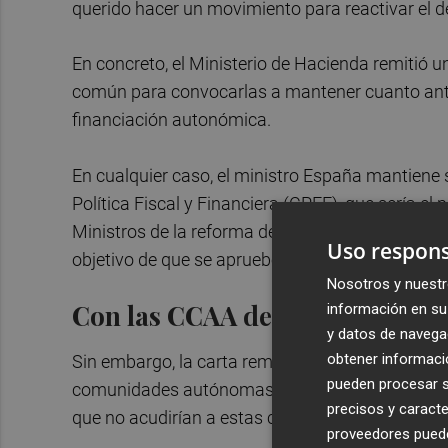
querido hacer un movimiento para reactivar el d
En concreto, el Ministerio de Hacienda remitió
común para convocarlas a mantener cuanto antes
financiación autonómica.
En cualquier caso, el ministro España mantien
Política Fiscal y Financiera (CPFF), que sería el
Ministros de la reforma del sistema de financiac
Uso respons
objetivo de que se apruebe antes de finalizar el 
Nosotros y nuestr
Con las CCAA del PP en contra
información en su 
y datos de navega
obtener informació
Sin embargo, la carta remitida por Hacienda ha
pueden procesar su
comunidades autónomas del PP, que salieron en 
precisos y caracte
que no acudirían a estas citas con Moncloa.
proveedores pueden