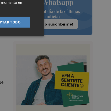
de Whatsapp
ier momento en
Siempre al día de las últimas
noticias
PTAR TODO
¡Quiero suscribirme!
ue