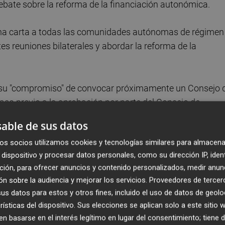
ebate sobre la reforma de la financiación autonómica.
 una carta a todas las comunidades autónomas de régimen
 reuniones bilaterales y abordar la reforma de la
e su "compromiso" de convocar próximamente un Consejo 
 paso previo a la aprobación por parte del Consejo de
ión autonómica y el inicio del trámite parlamentario con e
able de sus datos
año.
os socios utilizamos cookies y tecnologías similares para almacena
dispositivo y procesar datos personales, como su dirección IP, iden
ción, para ofrecer anuncios y contenido personalizados, medir anun
n sobre la audiencia y mejorar los servicios.
Proveedores de tercer
 provocado una reacción en cadena de todas las
s datos para estos y otros fines, incluido el uso de datos de geolo
bloque a rechazar estas reuniones bilaterales y avanzar
rísticas del dispositivo. Sus elecciones se aplican solo a este sitio
 basarse en el interés legítimo en lugar del consentimiento; tiene 