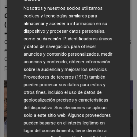
Respecto a las actuaciones de la
Nosotros y nuestros socios utilizamos
Confederación Hidrográfica del Júcar
cookies y tecnologías similares para
(CHJ)
, Bernabé ha indicado que ha puesto
almacenar y acceder a información en su
dispositivo y procesar datos personales,
en marcha 17 obras de emergencia que
como su dirección IP, identificadores únicos
contemplan la ejecución de 570 actuaciones
y datos de navegación, para ofrecer
en esa demarcación, suponen una inversión
anuncios y contenido personalizados, medir
de más de 220 millones de euros y está
anuncios y contenido, obtener información
previsto que se acaben este año.
sobre la audiencia y mejorar los servicios.
Proveedores de terceros (1913)
también
pueden procesar sus datos para estos y
otros fines, incluido el uso de datos de
geolocalización precisos y características
del dispositivo. Sus elecciones se aplican
solo a este sitio web. Algunos proveedores
pueden basarse en el interés legítimo en
lugar del consentimiento; tiene derecho a