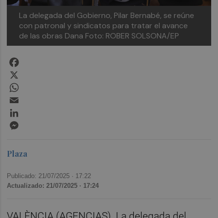
La delegada del Gobierno, Pilar Bernabé, se reúne
con patronal y sindicatos para tratar el avance
de las obras Dana
Foto: ROBER SOLSONA/EP
Facebook
X
WhatsApp
Email
LinkedIn
Messenger
Plaza
Publicado: 21/07/2025 ·
17:22
Actualizado: 21/07/2025 · 17:24
VALÈNCIA (AGENCIAS). La delegada del