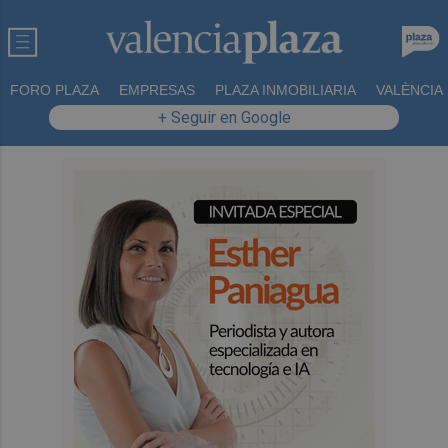
FORO PLAZA
EMPRESAS
PLAZA INMOBILIARIA
VALÈNCIA
+ Seguir en Google