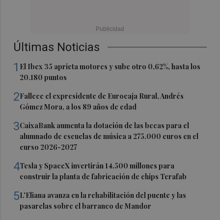
Últimas Noticias
1
El Ibex 35 aprieta motores y sube otro 0,62%, hasta los
20.180 puntos
2
Fallece el expresidente de Eurocaja Rural, Andrés
Gómez Mora, a los 89 años de edad
3
CaixaBank aumenta la dotación de las becas para el
alumnado de escuelas de música a 275.000 euros en el
curso 2026-2027
4
Tesla y SpaceX invertirán 14.500 millones para
construir la planta de fabricación de chips Terafab
5
L'Eliana avanza en la rehabilitación del puente y las
pasarelas sobre el barranco de Mandor