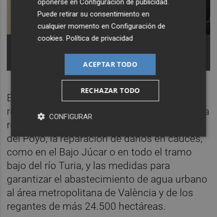
oponerse en
Configuración de publicidad
.
Puede retirar su consentimiento en
cualquier momento en
Configuración de
cookies
.
Política de privacidad
La delegada del Gobierno, Pilar Bernabé, se reúne
con patronal y sindicatos para tratar el avance de
las obras Dana -
Foto: ROBER SOLSONA/EP
ACEPTAR TODO
RECHAZAR TODO
Entre ellas, figuran la extracción de lodos y
reparación de daños en la
presa de Forata
, la
CONFIGURAR
restauración y reconstrucción del barranco
del Poyo, la reparación de daños en cauces,
como en el Bajo Júcar o en todo el tramo
bajo del río Turia, y las medidas para
garantizar el abastecimiento de agua urbano
al área metropolitana de València y de los
regantes de más 24.500 hectáreas.