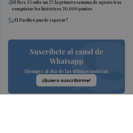
4
El Ibex 35 sube un 2% la primera semana de agosto tras
conquistar los históricos 20.000 puntos
5
¿El Pacífico puede esperar?
Suscríbete al canal de
Whatsapp
Siempre al día de las últimas noticias
¡Quiero suscribirme!