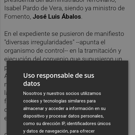
Isabel Pardo de Vera, siendo ya ministro de
Fomento,
José Luis Ábalos
.
En el expediente se pusieron de manifiesto
"diversas irregularidades" --apunta el
organismo de control-- en la tramitación y
ejecución del convenio que supusieron un
pago por parte del Ayuntamiento de Albal a
Uso responsable de sus
Adif en "un importe superior en más de un
datos
millón de euros por encima del coste real de
la obra y justiprecio de las expropiaciones",
Nosotros y nuestros socios utilizamos
fundamentalmente por el importe del
cookies y tecnologías similares para
almacenar y acceder a información en su
contrato que se adjudicó a la empresa
dispositivo y procesar datos personales,
encargada de las obras.
como su dirección IP, identificadores únicos
y datos de navegación, para ofrecer