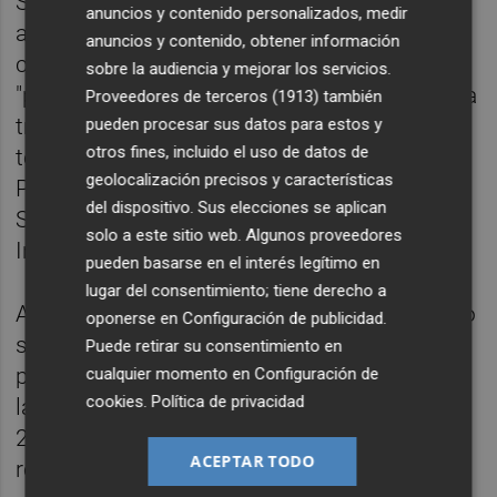
Según explica Antifraude, este contrato se
anuncios y contenido personalizados, medir
adjudica siendo ministro Ábalos, en parte
anuncios y contenido, obtener información
con fondos de la Unión Europea. Entre las
sobre la audiencia y mejorar los servicios.
"principales irregularidades" detectadas en la
Proveedores de terceros (1913)
también
tramitación destaca que "no se cumplió con
pueden procesar sus datos para estos y
otros fines, incluido el uso de datos de
todas las determinaciones del Patricova, el
geolocalización precisos y características
Plan de Acción Territorial de Carácter
del dispositivo. Sus elecciones se aplican
Sectorial sobre Prevención del Riesgo de
solo a este sitio web. Algunos proveedores
Inundación en la Comunidad Valenciana.
pueden basarse en el interés legítimo en
lugar del consentimiento; tiene derecho a
Añade que la trascendencia deriva de que no
oponerse en
Configuración de publicidad
.
se llegó a inaugurar en el plazo inicialmente
Puede retirar su consentimiento en
previsto debido a los efectos causados por
cualquier momento en
Configuración de
cookies
.
Política de privacidad
la riada derivada de la dana en otoño del año
2024, que se produjo el mismo día de
ACEPTAR TODO
recepción de las obras.