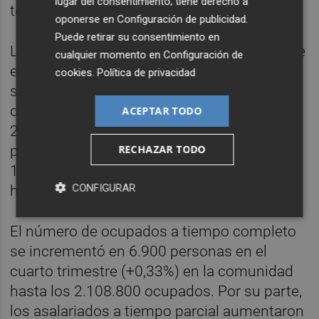
lugar del consentimiento; tiene derecho a
temporal (el 15,38%).
oponerse en
Configuración de publicidad
.
Puede retirar su consentimiento en
La creación de empleo en el cuarto trimestre
cualquier momento en
Configuración de
en la Comunitat Valenciana fue mayor en el
cookies
.
Política de privacidad
sector privado, que generó 15.400 puestos
de trabajo, un 0,73% más, hasta un total de
ACEPTAR TODO
2.118.100 ocupados. Por su lado, el sector
RECHAZAR TODO
público, creó 4.100 nuevos empleos, un
1,18% más más que en el trimestre anterior
CONFIGURAR
hasta 352.400 empleos.
El número de ocupados a tiempo completo
se incrementó en 6.900 personas en el
cuarto trimestre (+0,33%) en la comunidad
hasta los 2.108.800 ocupados. Por su parte,
los asalariados a tiempo parcial aumentaron