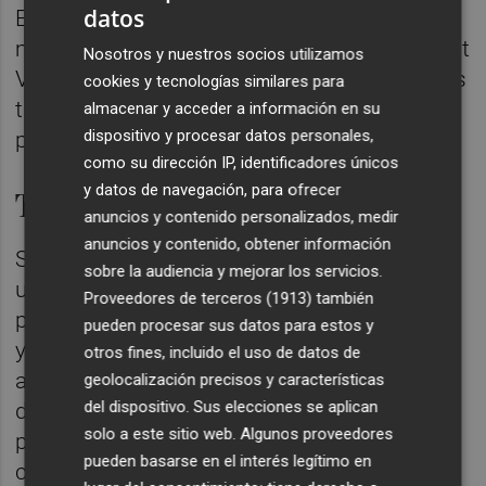
datos
En cuanto a los jóvenes, el número de
menores de 25 años en paro en la Comunitat
Nosotros y nuestros socios utilizamos
Valenciana se redujo en 14.400 personas los
cookies y tecnologías similares para
tres últimos meses hasta situar la tasa de
almacenar y acceder a información en su
dispositivo y procesar datos personales,
paro juvenil en un 29,22%.
como su dirección IP, identificadores únicos
y datos de navegación, para ofrecer
Tipo de contratos
anuncios y contenido personalizados, medir
anuncios y contenido, obtener información
Según el INE, el número de asalariados con
sobre la audiencia y mejorar los servicios.
un contrato indefinido subió en 30.700
Proveedores de terceros (1913)
también
personas en el cuarto trimestre en la región
pueden procesar sus datos para estos y
y el de temporales se redujo en 18.700
otros fines, incluido el uso de datos de
asalariado. Tras estos cambios, el número
geolocalización precisos y características
del dispositivo. Sus elecciones se aplican
de asalariados se situó en 2.077.600
solo a este sitio web. Algunos proveedores
personas, de los que 1.758.100 tenían
pueden basarse en el interés legítimo en
contrato indefinido (el 84,62%) y 319.500,