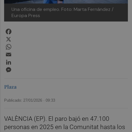
Una oficina de empleo.
Foto: Marta Fernández /
Europa Press
Facebook
X
WhatsApp
Email
LinkedIn
Messenger
Plaza
Publicado: 27/01/2026 ·
09:33
VALÈNCIA (EP). El paro bajó en 47.100
personas en 2025 en la Comunitat hasta los