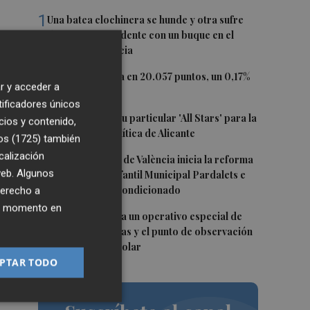
1
Una batea clochinera se hunde y otra sufre
daños en un incidente con un buque en el
una
puerto de Valencia
ón
2
El Ibex 35 cierra en 20.057 puntos, un 0,17%
r y acceder a
más
tificadores únicos
3
El PSPV ultima su particular 'All Stars' para la
cios y contenido,
Conferencia Política de Alicante
os (1725)
también
calización
4
El Ayuntamiento de València inicia la reforma
o
 web. Algunos
de la Escuela Infantil Municipal Pardalets e
instalará aire acondicionado
derecho a
ier momento en
5
València prepara un operativo especial de
limpieza en playas y el punto de observación
para el eclipse solar
PTAR TODO