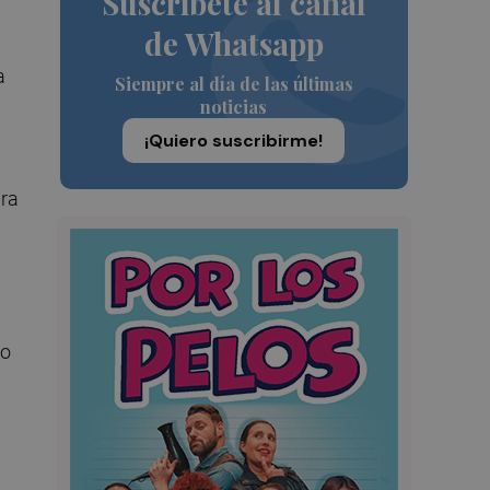
Suscríbete al canal
de Whatsapp
a
Siempre al día de las últimas
noticias
¡Quiero suscribirme!
ura
do