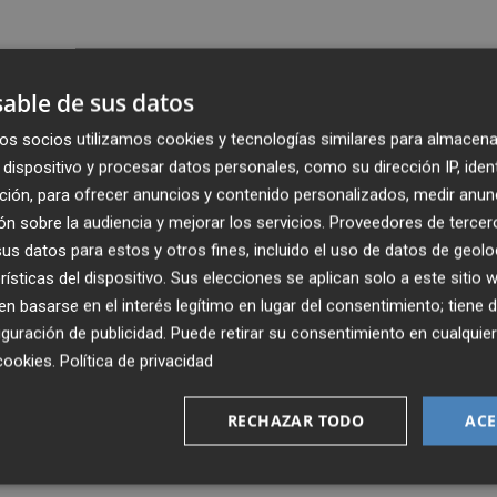
puesta, que considera "un brindis al sol" porque requiere 
able de sus datos
yará,
Juanfran Pérez Llorca
(PP) ha defendido que Maz
os socios utilizamos cookies y tecnologías similares para almacena
ativa, al tiempo que ha reprochado a la oposición que haga
dispositivo y procesar datos personales, como su dirección IP, iden
os". "En eso consiste la democracia, el diálogo y el
ción, para ofrecer anuncios y contenido personalizados, medir anun
n sobre la audiencia y mejorar los servicios.
Proveedores de tercer
s datos para estos y otros fines, incluido el uso de datos de geolo
 de Mazón se debe a la "politización" por parte del Gobiern
rísticas del dispositivo. Sus elecciones se aplican solo a este sitio
e tendrá que debatir" y su grupo intentará "buscar un
 basarse en el interés legítimo en lugar del consentimiento; tiene 
ntentando", ha garantizado.
guración de publicidad
. Puede retirar su consentimiento en cualqu
cookies
.
Política de privacidad
ame valenciano. No soporto que alguien ponga en duda a
lán simplemente por connotaciones separatistas", ha
RECHAZAR TODO
ACE
or qué se oponen a algo que remarca una de las grandes