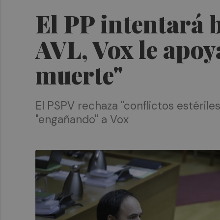
El PP intentará 
AVL, Vox le apoya
muerte"
El PSPV rechaza "conflictos estéril
"engañando" a Vox