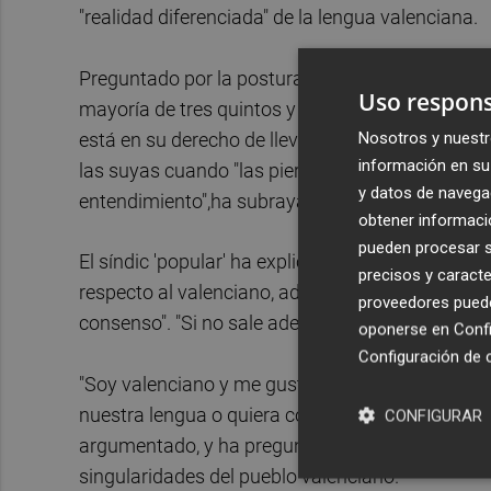
"realidad diferenciada" de la lengua valenciana.
Preguntado por la postura de la AVL sobre la pro
Uso respons
mayoría de tres quintos y la izquierda no la apo
Nosotros y nuestr
está en su derecho de llevar a debate esta inici
información en su 
las suyas cuando "las pierde en el 90% de los cas
y datos de navega
entendimiento",ha subrayado.
obtener informació
pueden procesar su
El síndic 'popular' ha explicado que la propuesta
precisos y caracte
respecto al valenciano, además de señalar que "s
proveedores pueden
consenso". "Si no sale adelante, lo seguiremos i
oponerse en
Confi
Configuración de 
"Soy valenciano y me gusta que mi lengua se ll
nuestra lengua o quiera compararla con el cata
CONFIGURAR
argumentado, y ha preguntado a la izquierda "p
singularidades del pueblo valenciano.