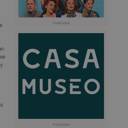
es
an
 se
 y
as