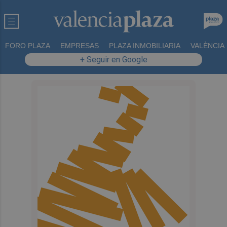
FORO PLAZA
EMPRESAS
PLAZA INMOBILIARIA
VALÈNCIA
+ Seguir en Google