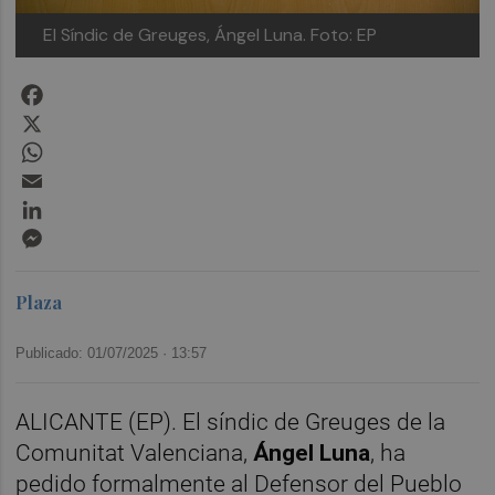
El Síndic de Greuges, Ángel Luna.
Foto: EP
Facebook
X
WhatsApp
Email
LinkedIn
Messenger
Plaza
Publicado: 01/07/2025 ·
13:57
ALICANTE (EP). El síndic de Greuges de la
Comunitat Valenciana,
Ángel Luna
, ha
pedido formalmente al Defensor del Pueblo