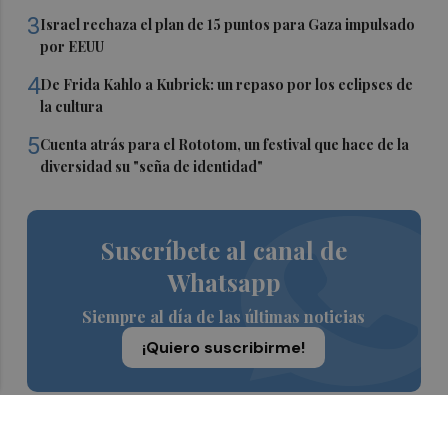
3
Israel rechaza el plan de 15 puntos para Gaza impulsado
por EEUU
4
De Frida Kahlo a Kubrick: un repaso por los eclipses de
la cultura
5
Cuenta atrás para el Rototom, un festival que hace de la
diversidad su "seña de identidad"
Suscríbete al canal de
Whatsapp
Siempre al día de las últimas noticias
¡Quiero suscribirme!