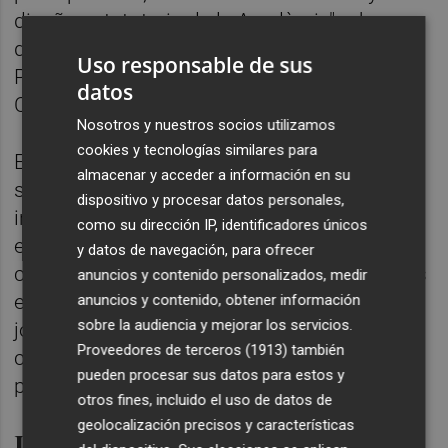
diseño estatutario de la Acadèmia", y ha
decidido trasladar el caso al Defensor del
Uso responsable de sus
Pueblo para que lo lleve ante el Tribunal
datos
Constitucional.
Nosotros y nuestros socios utilizamos
cookies y tecnologías similares para
Entre los cambios "más graves", y que
almacenar y acceder a información en su
suponen un "ataque directo a la
dispositivo y procesar datos personales,
independencia" de la AVL, destaca el
como su dirección IP, identificadores únicos
establecimiento de líneas de subvención
y datos de navegación, para ofrecer
concretas para ayuntamientos, identificados
anuncios y contenido personalizados, medir
en el presupuesto, "dirigidas a realizar
anuncios y contenido, obtener información
sobre la audiencia y mejorar los servicios.
jornadas sobre el Reino de València y la
Proveedores de terceros (1913)
también
cultura valenciana, sin que la AVL haya
pueden procesar sus datos para estos y
participado de esta decisión".
otros fines, incluido el uso de datos de
geolocalización precisos y características
Lo Rat Penat