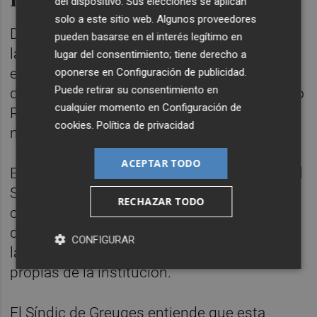
del dispositivo. Sus elecciones se aplican
solo a este sitio web. Algunos proveedores
Del mismo modo, señala que "la agresión a
pueden basarse en el interés legítimo en
la autonomía de la institución estatutaria se
lugar del consentimiento; tiene derecho a
evidencia de forma palmaria en el capítulo 7
oponerse en
Configuración de publicidad
.
Puede retirar su consentimiento en
destinado a la rehabilitación de la sede de Lo
cualquier momento en
Configuración de
Rat Penat, una entidad que no respeta la
cookies
.
Política de privacidad
normativa oficial".
ACEPTAR TODO
En el informe que la Acadèmia ha remitido al
Síndic, también consta la supresión total del
RECHAZAR TODO
capítulo de inversiones reales, la reducción
del 94% en los gastos de funcionamiento y
CONFIGURAR
la eliminación de las líneas de subvención
propias de la institución.
El Síndic de Greuges entiende que esta